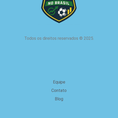
Todos os direitos reservados
©
2025.
Sobre nós
Equipe
Contato
Blog