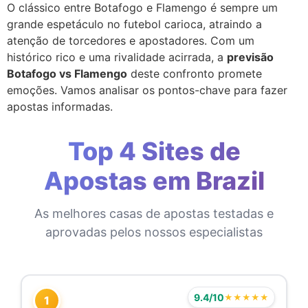
O clássico entre Botafogo e Flamengo é sempre um
grande espetáculo no futebol carioca, atraindo a
atenção de torcedores e apostadores. Com um
histórico rico e uma rivalidade acirrada, a
previsão
Botafogo vs Flamengo
deste confronto promete
emoções. Vamos analisar os pontos-chave para fazer
apostas informadas.
Top 4 Sites de
Apostas em Brazil
As melhores casas de apostas testadas e
aprovadas pelos nossos especialistas
9.4/10
★★★★★
1