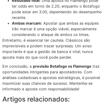
Resultado final:
Uma aposta no Flamengo pode
ter odds em torno de 2.20, enquanto o Botafogo
pode estar em 3.00, dependendo do desempenho
recente.
Ambas marcam:
Apostar que ambas as equipes
irão marcar é uma opção viável, especialmente
considerando o ataque de ambos os times.
Entretanto, é essencial ter cautela. Clássicos são
imprevisíveis e podem trazer surpresas. Um aviso
importante é que a gestão de banca é vital; nunca
aposte mais do que você pode perder.
Em conclusão, a
previsão Botafogo vs Flamengo
traz
oportunidades intrigantes para apostadores. Com
análises cuidadosas e apostas estratégicas, é possível
maximizar suas chances de sucesso. Mantenha-se
informado e aposte com responsabilidade!
Artigos relacionados: