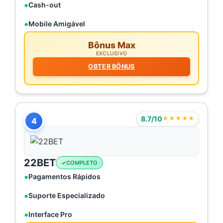
Cash-out
Mobile Amigável
Bônus Max
EXCLUSIVO
OBTER BÔNUS
8.7/10
★★★★★
4
22BET
COMPLETO
Pagamentos Rápidos
Suporte Especializado
Interface Pro