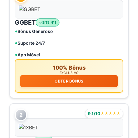
GGBET
SITE N°1
Bônus Generoso
Suporte 24/7
App Móvel
100% Bônus
EXCLUSIVO
OBTER BÔNUS
9.1/10
★★★★★
2