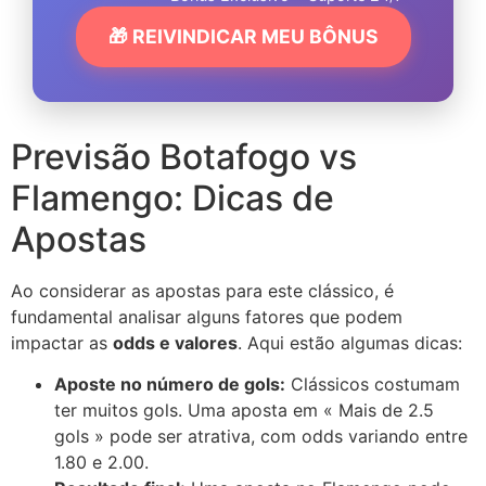
🎁 REIVINDICAR MEU BÔNUS
Previsão Botafogo vs
Flamengo: Dicas de
Apostas
Ao considerar as apostas para este clássico, é
fundamental analisar alguns fatores que podem
impactar as
odds e valores
. Aqui estão algumas dicas:
Aposte no número de gols:
Clássicos costumam
ter muitos gols. Uma aposta em « Mais de 2.5
gols » pode ser atrativa, com odds variando entre
1.80 e 2.00.