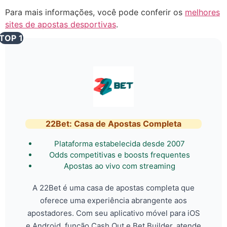
Para mais informações, você pode conferir os
melhores
sites de apostas desportivas
.
TOP 1
22Bet: Casa de Apostas Completa
Plataforma estabelecida desde 2007
Odds competitivas e boosts frequentes
Apostas ao vivo com streaming
A 22Bet é uma casa de apostas completa que
oferece uma experiência abrangente aos
apostadores. Com seu aplicativo móvel para iOS
e Android, função Cash Out e Bet Builder, atende