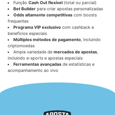
Função
Cash Out flexível
(total ou parcial)
Bet Builder
para criar apostas personalizadas
Odds altamente competitivas
com boosts
frequentes
Programa VIP exclusivo
com cashback e
benefícios especiais
Múltiplos métodos de pagamento
, incluindo
criptomoedas
Ampla variedade de
mercados de apostas
,
incluindo e-sports e apostas especiais
Ferramentas avançadas
de estatísticas e
acompanhamento ao vivo