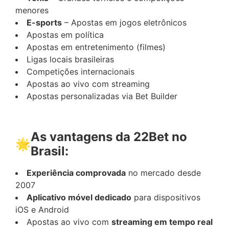
menores
E-sports
– Apostas em jogos eletrônicos
Apostas em política
Apostas em entretenimento (filmes)
Ligas locais brasileiras
Competições internacionais
Apostas ao vivo com streaming
Apostas personalizadas via Bet Builder
As vantagens da 22Bet no
🌟
Brasil:
Experiência comprovada
no mercado desde
2007
Aplicativo móvel dedicado
para dispositivos
iOS e Android
Apostas ao vivo com
streaming em tempo real