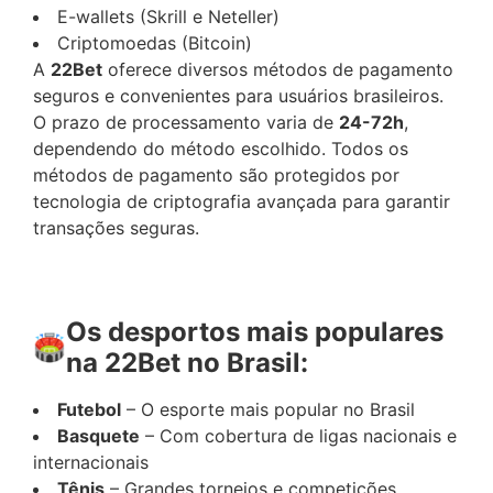
E-wallets (Skrill e Neteller)
Criptomoedas (Bitcoin)
A
22Bet
oferece diversos métodos de pagamento
seguros e convenientes para usuários brasileiros.
O prazo de processamento varia de
24-72h
,
dependendo do método escolhido. Todos os
métodos de pagamento são protegidos por
tecnologia de criptografia avançada para garantir
transações seguras.
Os desportos mais populares
🏟️
na 22Bet no Brasil:
Futebol
– O esporte mais popular no Brasil
Basquete
– Com cobertura de ligas nacionais e
internacionais
Tênis
– Grandes torneios e competições