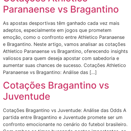
Paranaense vs Bragantino
As apostas desportivas têm ganhado cada vez mais
adeptos, especialmente em jogos que prometem
emoção, como o confronto entre Athletico Paranaense
e Bragantino. Neste artigo, vamos analisar as cotações
Athletico Paranaense vs Bragantino, oferecendo insights
valiosos para quem deseja apostar com sabedoria e
aumentar suas chances de sucesso. Cotações Athletico
Paranaense vs Bragantino: Análise das […]
Cotações Bragantino vs
Juventude
Cotações Bragantino vs Juventude: Análise das Odds A
partida entre Bragantino e Juventude promete ser um
confronto emocionante no cenário do futebol brasileiro.