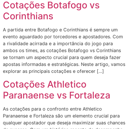
Cotações Botafogo vs
Corinthians
A partida entre Botafogo e Corinthians é sempre um
evento aguardado por torcedores e apostadores. Com
a rivalidade acirrada e a importância do jogo para
ambos os times, as cotações Botafogo vs Corinthians
se tornam um aspecto crucial para quem deseja fazer
apostas informadas e estratégicas. Neste artigo, vamos
explorar as principais cotações e oferecer […]
Cotações Athletico
Paranaense vs Fortaleza
As cotações para o confronto entre Athletico
Paranaense e Fortaleza são um elemento crucial para
qualquer apostador que deseja maximizar suas chances