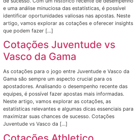
de sucesso. Com um histórico recente de desempenho
e uma análise minuciosa das estatísticas, é possível
identificar oportunidades valiosas nas apostas. Neste
artigo, vamos explorar as cotações e oferecer insights
que podem fazer […]
Cotações Juventude vs
Vasco da Gama
As cotações para o jogo entre Juventude e Vasco da
Gama são sempre um aspecto crucial para os
apostadores. Analisando o desempenho recente das
equipes, é possível fazer apostas mais informadas.
Neste artigo, vamos explorar as cotações, as
estatísticas relevantes e algumas dicas essenciais para
maximizar suas chances de sucesso. Cotações
Juventude vs Vasco da […]
Cotações Athletico