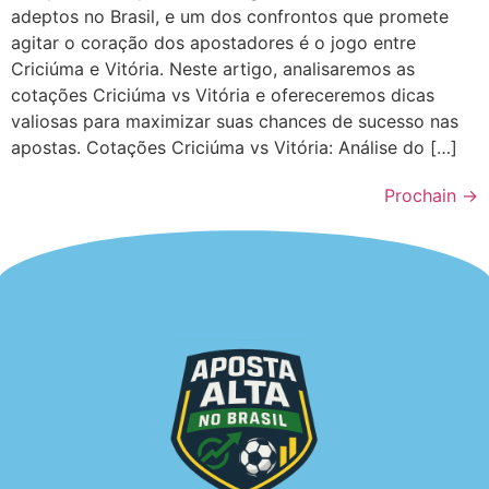
adeptos no Brasil, e um dos confrontos que promete
agitar o coração dos apostadores é o jogo entre
Criciúma e Vitória. Neste artigo, analisaremos as
cotações Criciúma vs Vitória e ofereceremos dicas
valiosas para maximizar suas chances de sucesso nas
apostas. Cotações Criciúma vs Vitória: Análise do […]
Prochain
→