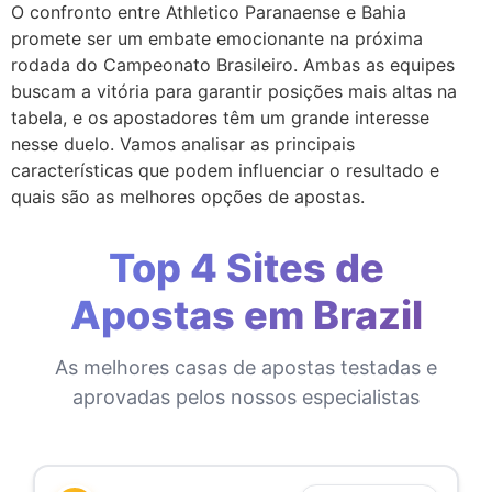
O confronto entre Athletico Paranaense e Bahia
promete ser um embate emocionante na próxima
rodada do Campeonato Brasileiro. Ambas as equipes
buscam a vitória para garantir posições mais altas na
tabela, e os apostadores têm um grande interesse
nesse duelo. Vamos analisar as principais
características que podem influenciar o resultado e
quais são as melhores opções de apostas.
Top 4 Sites de
Apostas em Brazil
As melhores casas de apostas testadas e
aprovadas pelos nossos especialistas