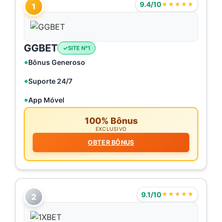
9.4/10
★★★★★
1
GGBET
SITE N°1
Bônus Generoso
Suporte 24/7
App Móvel
100% Bônus
EXCLUSIVO
OBTER BÔNUS
9.1/10
★★★★★
2