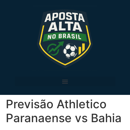
Previsão Athletico
Paranaense vs Bahia