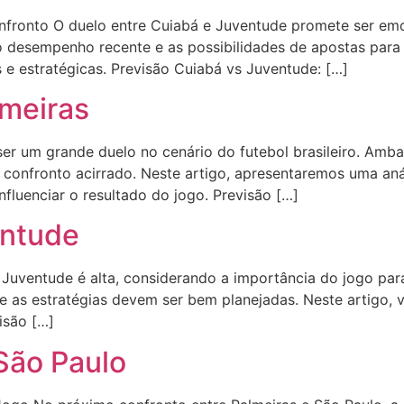
nfronto O duelo entre Cuiabá e Juventude promete ser emo
, o desempenho recente e as possibilidades de apostas par
e estratégicas. Previsão Cuiabá vs Juventude: […]
lmeiras
 ser um grande duelo no cenário do futebol brasileiro. A
 confronto acirrado. Neste artigo, apresentaremos uma aná
fluenciar o resultado do jogo. Previsão […]
entude
e Juventude é alta, considerando a importância do jogo p
e as estratégias devem ser bem planejadas. Neste artigo, 
isão […]
São Paulo