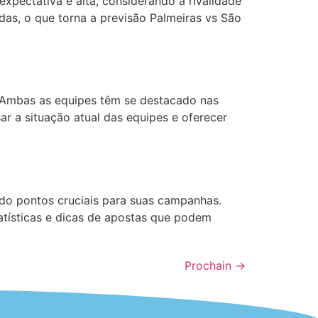
xpectativa é alta, considerando a rivalidade
as, o que torna a previsão Palmeiras vs São
. Ambas as equipes têm se destacado nas
ar a situação atual das equipes e oferecer
do pontos cruciais para suas campanhas.
atísticas e dicas de apostas que podem
Prochain
→