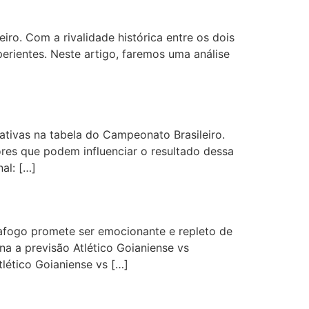
iro. Com a rivalidade histórica entre os dois
rientes. Neste artigo, faremos uma análise
ativas na tabela do Campeonato Brasileiro.
ores que podem influenciar o resultado dessa
al: […]
tafogo promete ser emocionante e repleto de
a a previsão Atlético Goianiense vs
lético Goianiense vs […]