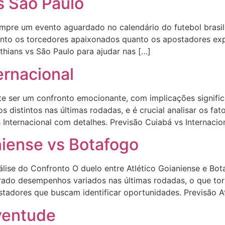
s São Paulo
empre um evento aguardado no calendário do futebol brasile
anto os torcedores apaixonados quanto os apostadores expe
thians vs São Paulo para ajudar nas […]
ernacional
te ser um confronto emocionante, com implicações signific
istintos nas últimas rodadas, e é crucial analisar os fat
 Internacional com detalhes. Previsão Cuiabá vs Internacion
niense vs Botafogo
álise do Confronto O duelo entre Atlético Goianiense e Bo
ado desempenhos variados nas últimas rodadas, o que torn
tadores que buscam identificar oportunidades. Previsão At
ventude