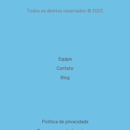
Todos os direitos reservados
©
2025.
Sobre nós
Equipe
Contato
Blog
Jurídica
Política de privacidade