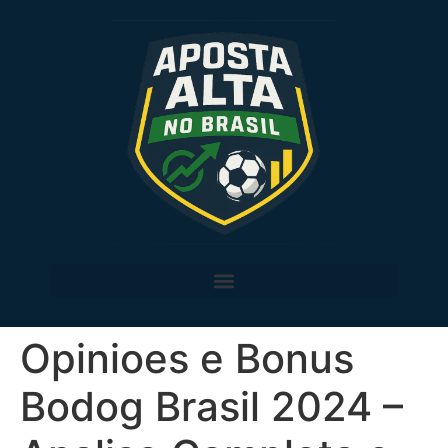
Opinioes e Bonus
Bodog Brasil 2024 –