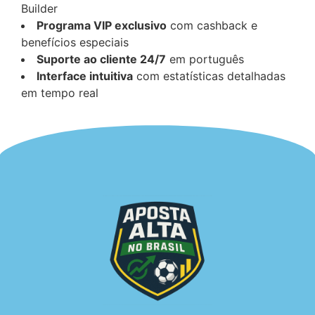
Builder
Programa VIP exclusivo
com cashback e
benefícios especiais
Suporte ao cliente 24/7
em português
Interface intuitiva
com estatísticas detalhadas
em tempo real