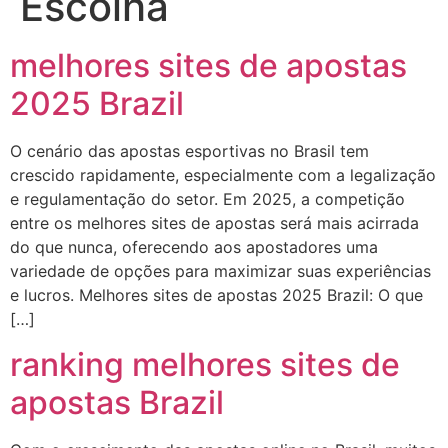
Escolha
melhores sites de apostas
2025 Brazil
O cenário das apostas esportivas no Brasil tem
crescido rapidamente, especialmente com a legalização
e regulamentação do setor. Em 2025, a competição
entre os melhores sites de apostas será mais acirrada
do que nunca, oferecendo aos apostadores uma
variedade de opções para maximizar suas experiências
e lucros. Melhores sites de apostas 2025 Brazil: O que
[…]
ranking melhores sites de
apostas Brazil