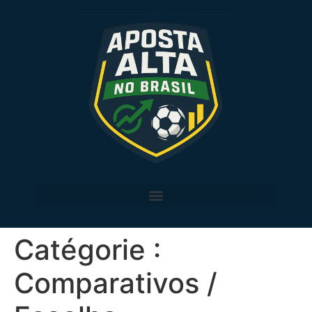
Catégorie :
Comparativos /