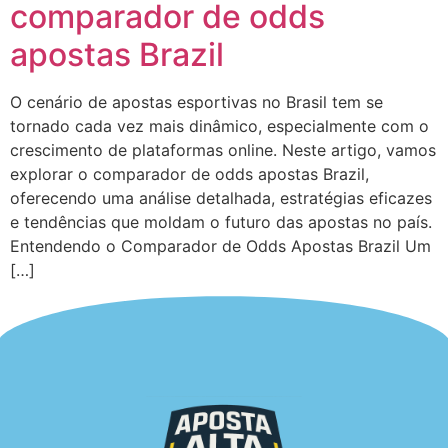
comparador de odds
apostas Brazil
O cenário de apostas esportivas no Brasil tem se
tornado cada vez mais dinâmico, especialmente com o
crescimento de plataformas online. Neste artigo, vamos
explorar o comparador de odds apostas Brazil,
oferecendo uma análise detalhada, estratégias eficazes
e tendências que moldam o futuro das apostas no país.
Entendendo o Comparador de Odds Apostas Brazil Um
[…]