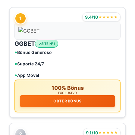
9.4/10
★★★★★
1
GGBET
SITE N°1
Bônus Generoso
Suporte 24/7
App Móvel
100% Bônus
EXCLUSIVO
OBTER BÔNUS
9.1/10
★★★★★
2