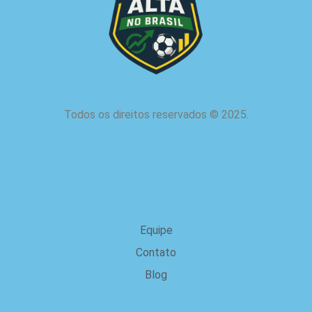
Todos os direitos reservados
©
2025.
Sobre nós
Equipe
Contato
Blog