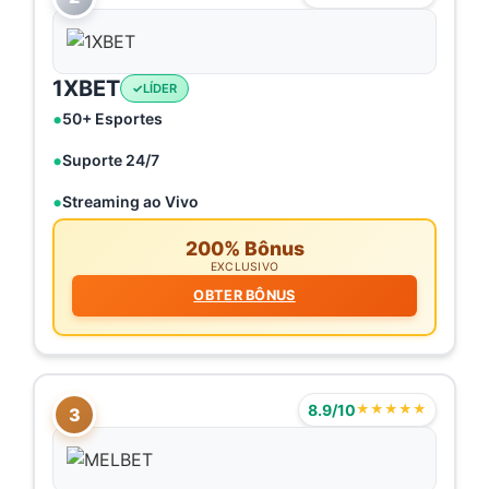
1XBET
LÍDER
50+ Esportes
Suporte 24/7
Streaming ao Vivo
200% Bônus
EXCLUSIVO
OBTER BÔNUS
8.9/10
★★★★★
3