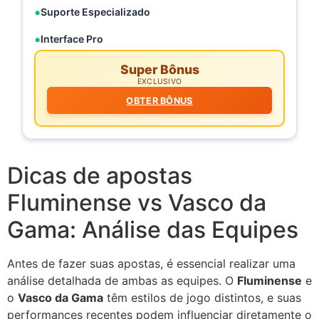
Suporte Especializado
Interface Pro
Super Bônus
EXCLUSIVO
OBTER BÔNUS
Dicas de apostas
Fluminense vs Vasco da
Gama: Análise das Equipes
Antes de fazer suas apostas, é essencial realizar uma
análise detalhada de ambas as equipes. O
Fluminense
e
o
Vasco da Gama
têm estilos de jogo distintos, e suas
performances recentes podem influenciar diretamente o