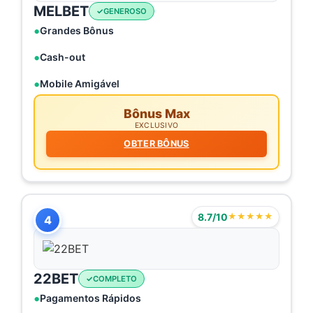
MELBET
GENEROSO
Grandes Bônus
Cash-out
Mobile Amigável
Bônus Max
EXCLUSIVO
OBTER BÔNUS
8.7/10
★★★★★
4
22BET
COMPLETO
Pagamentos Rápidos