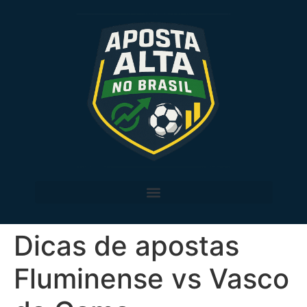
Dicas de apostas
Fluminense vs Vasco