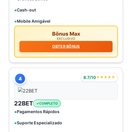
Cash-out
Mobile Amigável
Bônus Max
EXCLUSIVO
OBTER BÔNUS
8.7/10
★★★★★
4
22BET
COMPLETO
Pagamentos Rápidos
Suporte Especializado