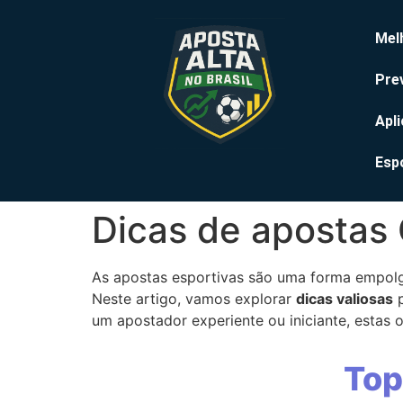
Mel
Pre
Apli
Esp
Dicas de apostas
As apostas esportivas são uma forma empolg
Neste artigo, vamos explorar
dicas valiosas
p
um apostador experiente ou iniciante, estas o
Top