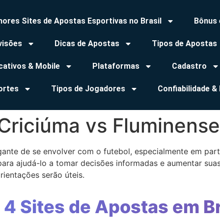
hores Sites de Apostas Esportivas no Brasil
Bônus 
visões
Dicas de Apostas
Tipos de Apostas
cativos & Mobile
Plataformas
Cadastro
ortes
Tipos de Jogadores
Confiabilidade 
 Criciúma vs Fluminense
ante de se envolver com o futebol, especialmente em part
ara ajudá-lo a tomar decisões informadas e aumentar suas
rientações serão úteis.
 4 Sites de Apostas em Br