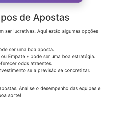
Tipos de Apostas
 ser lucrativas. Aqui estão algumas opções
pode ser uma boa aposta.
 ou Empate » pode ser uma boa estratégia.
ferecer odds atraentes.
nvestimento se a previsão se concretizar.
apostas. Analise o desempenho das equipes e
boa sorte!