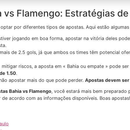
a vs Flamengo: Estratégias d
optar por diferentes tipos de apostas. Aqui estão algumas
iver jogando em boa forma, apostar na vitória deles pod
ta.
ais de 2.5 gols, já que ambos os times têm potencial ofe
 mitigar riscos, a aposta em « Bahia ou empate » pode se
de 1.50
.
não apostar mais do que pode perder.
Apostas devem ser 
stas Bahia vs Flamengo
, você estará mais bem preparado 
r de acordo com as informações disponíveis. Boas apostas
aulo