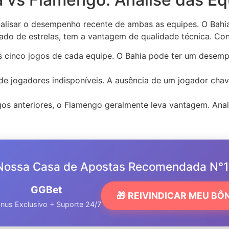
 analisar o desempenho recente de ambas as equipes. O Bah
do de estrelas, tem a vantagem de qualidade técnica. Cons
s cinco jogos de cada equipe. O Bahia pode ter um desemp
a de jogadores indisponíveis. A ausência de um jogador cha
os anteriores, o Flamengo geralmente leva vantagem. Anali
Nossa Casa de Apostas Recomendada N°1
GGBet
🎁 REIVINDICAR MEU BÔ
nus Exclusivo + Suporte 24/7