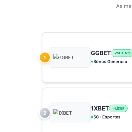
As mel
GGBET
SITE N°1
1
Bônus Generoso
1XBET
LÍDER
2
50+ Esportes