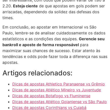
2.20.
Esteja ciente
de que apostas em gols podem ser
arriscadas, dependendo da solidez das defesas dos
times.
Em conclusão, ao apostar em Internacional vs São
Paulo, lembre-se de analisar cuidadosamente os dados
estatísticos e as condições das equipes.
Gerencie seu
bankroll e aposte de forma responsável
para
maximizar suas chances de sucesso. Estar atento às
tendências e odds pode fazer toda a diferença nas suas
apostas.
Artigos relacionados:
Dicas de apostas Athletico Paranaense vs Grêmio
Dicas de apostas Atlético Mineiro vs Juventude
Dicas de apostas Botafogo vs Fluminense
Dicas de apostas Atlético Goianiense vs São Paulo
Dicas de apostas Corinthians vs Cuiabá