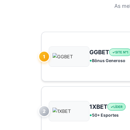
As mel
GGBET
SITE N°1
1
Bônus Generoso
1XBET
LÍDER
2
50+ Esportes