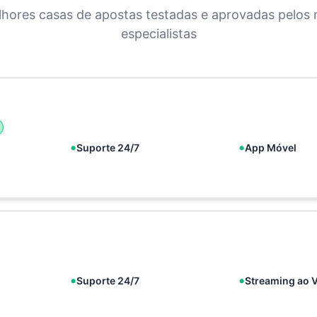
hores casas de apostas testadas e aprovadas pelos
especialistas
Suporte 24/7
App Móvel
Suporte 24/7
Streaming ao 