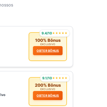
 nossos
9.4/10
★★★★★
100% Bônus
EXCLUSIVO
OBTER BÔNUS
9.1/10
★★★★★
200% Bônus
EXCLUSIVO
Vivo
OBTER BÔNUS