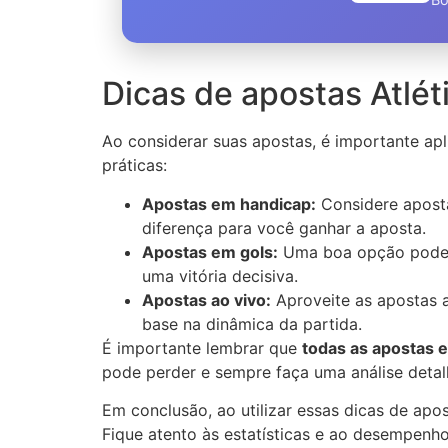
Dicas de apostas Atlét
Ao considerar suas apostas, é importante ap
práticas:
Apostas em handicap:
Considere aposta
diferença para você ganhar a aposta.
Apostas em gols:
Uma boa opção pode s
uma vitória decisiva.
Apostas ao vivo:
Aproveite as apostas a
base na dinâmica da partida.
É importante lembrar que
todas as apostas e
pode perder e sempre faça uma análise detal
Em conclusão, ao utilizar essas dicas de apo
Fique atento às estatísticas e ao desempenh