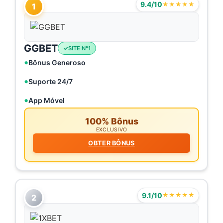
9.4/10
★★★★★
1
GGBET
SITE N°1
Bônus Generoso
Suporte 24/7
App Móvel
100% Bônus
EXCLUSIVO
OBTER BÔNUS
9.1/10
★★★★★
2