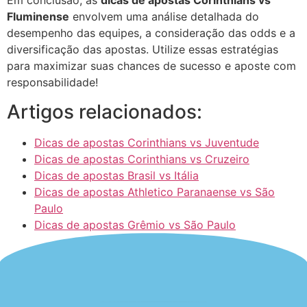
Em conclusão, as
dicas de apostas Corinthians vs
Fluminense
envolvem uma análise detalhada do
desempenho das equipes, a consideração das odds e a
diversificação das apostas. Utilize essas estratégias
para maximizar suas chances de sucesso e aposte com
responsabilidade!
Artigos relacionados:
Dicas de apostas Corinthians vs Juventude
Dicas de apostas Corinthians vs Cruzeiro
Dicas de apostas Brasil vs Itália
Dicas de apostas Athletico Paranaense vs São
Paulo
Dicas de apostas Grêmio vs São Paulo