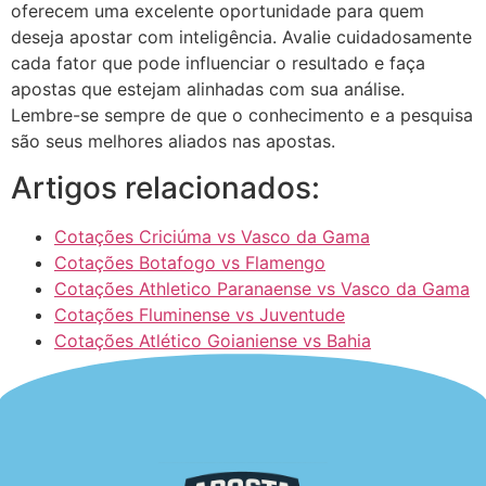
oferecem uma excelente oportunidade para quem
deseja apostar com inteligência. Avalie cuidadosamente
cada fator que pode influenciar o resultado e faça
apostas que estejam alinhadas com sua análise.
Lembre-se sempre de que o conhecimento e a pesquisa
são seus melhores aliados nas apostas.
Artigos relacionados:
Cotações Criciúma vs Vasco da Gama
Cotações Botafogo vs Flamengo
Cotações Athletico Paranaense vs Vasco da Gama
Cotações Fluminense vs Juventude
Cotações Atlético Goianiense vs Bahia