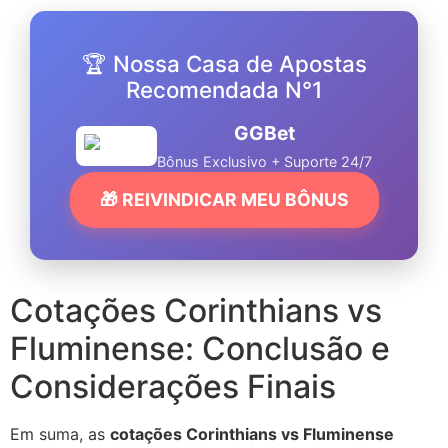
🏆 Nossa Casa de Apostas
Recomendada N°1
GGBet
Bônus Exclusivo + Suporte 24/7
🎁 REIVINDICAR MEU BÔNUS
Cotações Corinthians vs
Fluminense: Conclusão e
Considerações Finais
Em suma, as
cotações Corinthians vs Fluminense