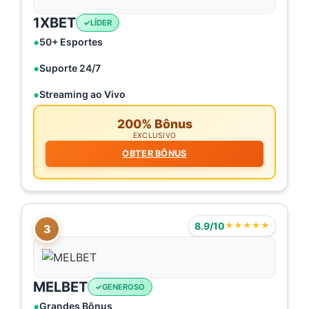
1XBET
LÍDER
50+ Esportes
Suporte 24/7
Streaming ao Vivo
200% Bônus
EXCLUSIVO
OBTER BÔNUS
8.9/10
★★★★★
3
MELBET
GENEROSO
Grandes Bônus