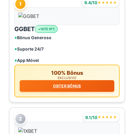
9.4/10
★★★★★
1
GGBET
SITE N°1
Bônus Generoso
Suporte 24/7
App Móvel
100% Bônus
EXCLUSIVO
OBTER BÔNUS
9.1/10
★★★★★
2