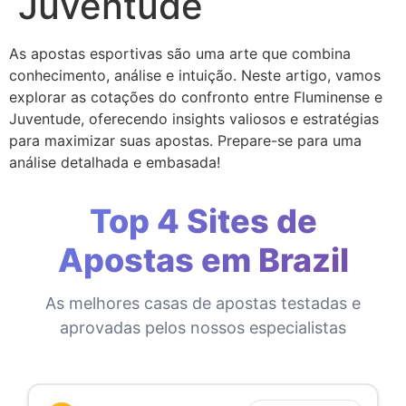
Juventude
As apostas esportivas são uma arte que combina
conhecimento, análise e intuição. Neste artigo, vamos
explorar as cotações do confronto entre Fluminense e
Juventude, oferecendo insights valiosos e estratégias
para maximizar suas apostas. Prepare-se para uma
análise detalhada e embasada!
Top 4 Sites de
Apostas em Brazil
As melhores casas de apostas testadas e
aprovadas pelos nossos especialistas