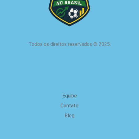
Todos os direitos reservados
©
2025.
Sobre nós
Equipe
Contato
Blog