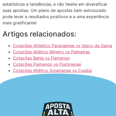
estatísticas e tendências, e não hesite em diversificar
suas apostas. Um plano de apostas bem estruturado
pode levar a resultados positivos e a uma experiência
mais gratificante!
Artigos relacionados:
Cotações Athletico Paranaense vs Vasco da Gama
Cotações Atlético Mineiro vs Palmeiras
Cotações Bahia vs Flamengo
Cotações Flamengo vs Fluminense
Cotações Atlético Goianiense vs Cuiabá