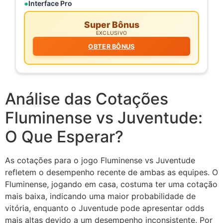
Interface Pro
Super Bônus
EXCLUSIVO
OBTER BÔNUS
Análise das Cotações
Fluminense vs Juventude:
O Que Esperar?
As cotações para o jogo Fluminense vs Juventude
refletem o desempenho recente de ambas as equipes. O
Fluminense, jogando em casa, costuma ter uma cotação
mais baixa, indicando uma maior probabilidade de
vitória, enquanto o Juventude pode apresentar odds
mais altas devido a um desempenho inconsistente. Por