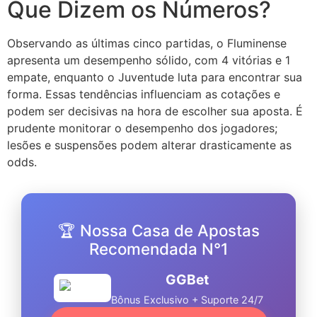
Que Dizem os Números?
Observando as últimas cinco partidas, o Fluminense
apresenta um desempenho sólido, com 4 vitórias e 1
empate, enquanto o Juventude luta para encontrar sua
forma. Essas tendências influenciam as cotações e
podem ser decisivas na hora de escolher sua aposta. É
prudente monitorar o desempenho dos jogadores;
lesões e suspensões podem alterar drasticamente as
odds.
🏆 Nossa Casa de Apostas
Recomendada N°1
GGBet
Bônus Exclusivo + Suporte 24/7