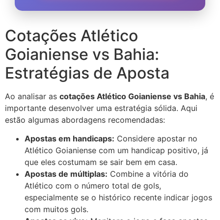
Cotações Atlético
Goianiense vs Bahia:
Estratégias de Aposta
Ao analisar as
cotações Atlético Goianiense vs Bahia
, é
importante desenvolver uma estratégia sólida. Aqui
estão algumas abordagens recomendadas:
Apostas em handicaps:
Considere apostar no
Atlético Goianiense com um handicap positivo, já
que eles costumam se sair bem em casa.
Apostas de múltiplas:
Combine a vitória do
Atlético com o número total de gols,
especialmente se o histórico recente indicar jogos
com muitos gols.