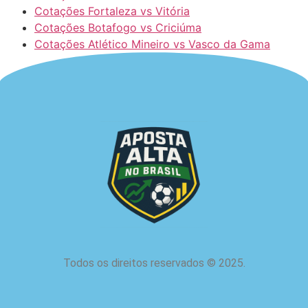
Cotações Fortaleza vs Vitória
Cotações Botafogo vs Criciúma
Cotações Atlético Mineiro vs Vasco da Gama
Todos os direitos reservados
©
2025.