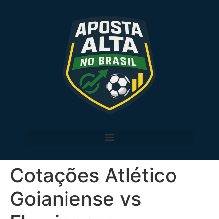
Cotações Atlético
Goianiense vs