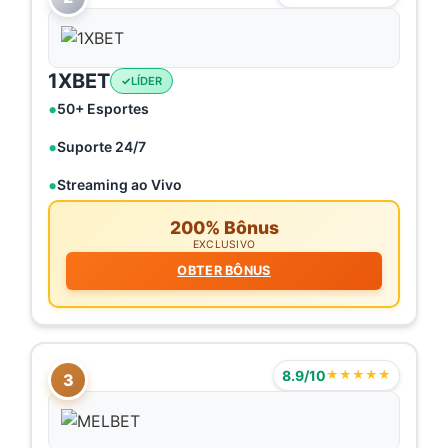
1XBET
LÍDER
50+ Esportes
Suporte 24/7
Streaming ao Vivo
200% Bônus
EXCLUSIVO
OBTER BÔNUS
8.9/10
★★★★★
3