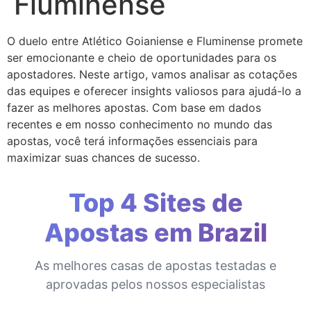
Fluminense
O duelo entre Atlético Goianiense e Fluminense promete
ser emocionante e cheio de oportunidades para os
apostadores. Neste artigo, vamos analisar as cotações
das equipes e oferecer insights valiosos para ajudá-lo a
fazer as melhores apostas. Com base em dados
recentes e em nosso conhecimento no mundo das
apostas, você terá informações essenciais para
maximizar suas chances de sucesso.
Top 4 Sites de
Apostas em Brazil
As melhores casas de apostas testadas e
aprovadas pelos nossos especialistas