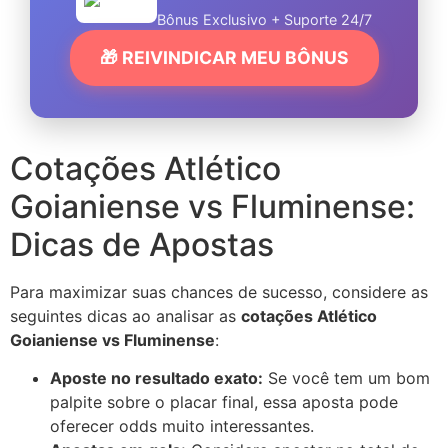
Bônus Exclusivo + Suporte 24/7
🎁 REIVINDICAR MEU BÔNUS
Cotações Atlético
Goianiense vs Fluminense:
Dicas de Apostas
Para maximizar suas chances de sucesso, considere as
seguintes dicas ao analisar as
cotações Atlético
Goianiense vs Fluminense
:
Aposte no resultado exato:
Se você tem um bom
palpite sobre o placar final, essa aposta pode
oferecer odds muito interessantes.