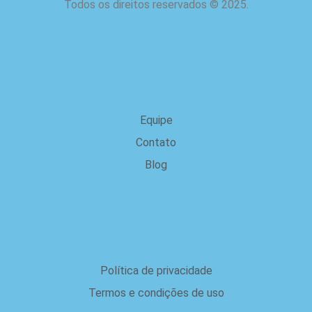
Todos os direitos reservados
©
2025.
Sobre nós
Equipe
Contato
Blog
Jurídica
Política de privacidade
Termos e condições de uso