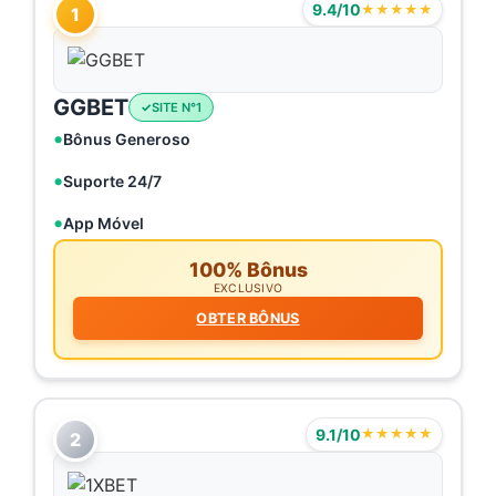
9.4/10
★★★★★
1
GGBET
SITE N°1
Bônus Generoso
Suporte 24/7
App Móvel
100% Bônus
EXCLUSIVO
OBTER BÔNUS
9.1/10
★★★★★
2