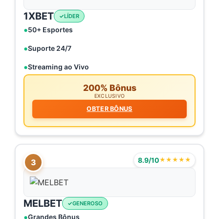
1XBET
LÍDER
50+ Esportes
Suporte 24/7
Streaming ao Vivo
200% Bônus
EXCLUSIVO
OBTER BÔNUS
8.9/10
★★★★★
3
MELBET
GENEROSO
Grandes Bônus