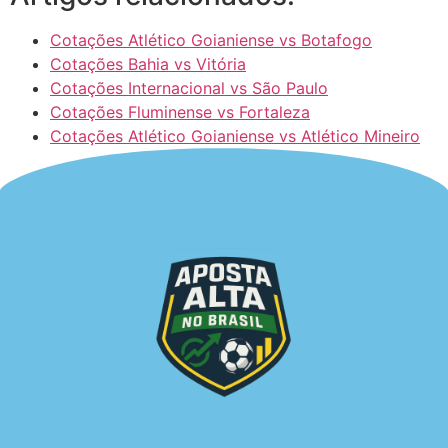
Cotações Atlético Goianiense vs Botafogo
Cotações Bahia vs Vitória
Cotações Internacional vs São Paulo
Cotações Fluminense vs Fortaleza
Cotações Atlético Goianiense vs Atlético Mineiro