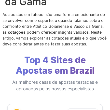
da Gama
As apostas em futebol são uma forma emocionante de
se envolver com o esporte, e quando falamos sobre o
confronto entre Atlético Goianiense e Vasco da Gama,
as
cotações
podem oferecer insights valiosos. Neste
artigo, vamos explorar as cotações atuais e o que você
deve considerar antes de fazer suas apostas.
Top 4 Sites de
Apostas em Brazil
As melhores casas de apostas testadas e
aprovadas pelos nossos especialistas