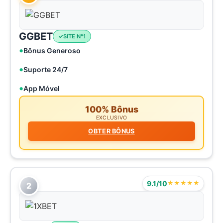
GGBET
SITE N°1
Bônus Generoso
Suporte 24/7
App Móvel
100% Bônus
EXCLUSIVO
OBTER BÔNUS
9.1/10
★★★★★
2