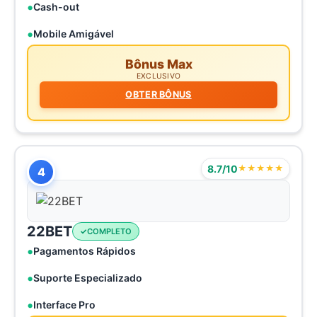
Cash-out
Mobile Amigável
Bônus Max
EXCLUSIVO
OBTER BÔNUS
8.7/10
★★★★★
4
22BET
COMPLETO
Pagamentos Rápidos
Suporte Especializado
Interface Pro