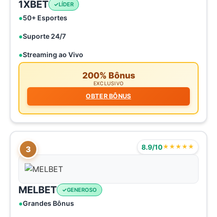
1XBET
LÍDER
50+ Esportes
Suporte 24/7
Streaming ao Vivo
200% Bônus
EXCLUSIVO
OBTER BÔNUS
8.9/10
★★★★★
3
MELBET
GENEROSO
Grandes Bônus