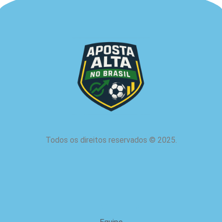
Todos os direitos reservados
©
2025.
Sobre nós