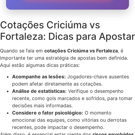
Cotações Criciúma vs
Fortaleza: Dicas para Apostar
Quando se fala em
cotações Criciúma vs Fortaleza
, é
importante ter uma estratégia de apostas bem definida.
Aqui estão algumas dicas práticas:
Acompanhe as lesões:
Jogadores-chave ausentes
podem afetar diretamente as cotações.
Análise de estatísticas:
Verifique o desempenho
recente, como gols marcados e sofridos, para tomar
decisões mais informadas.
Considere o fator psicológico:
O momento
emocional das equipes, como vitórias ou derrotas
recentes, pode impactar o desempenho.
Além disso, é essencial estar ciente dos
riscos envolvidos