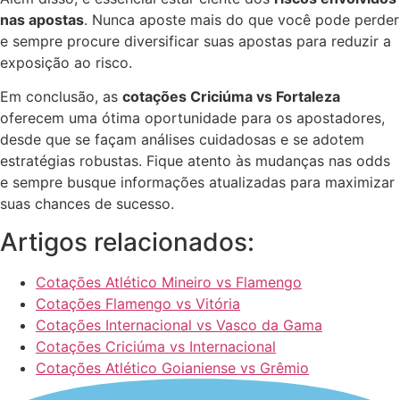
nas apostas
. Nunca aposte mais do que você pode perder
e sempre procure diversificar suas apostas para reduzir a
exposição ao risco.
Em conclusão, as
cotações Criciúma vs Fortaleza
oferecem uma ótima oportunidade para os apostadores,
desde que se façam análises cuidadosas e se adotem
estratégias robustas. Fique atento às mudanças nas odds
e sempre busque informações atualizadas para maximizar
suas chances de sucesso.
Artigos relacionados:
Cotações Atlético Mineiro vs Flamengo
Cotações Flamengo vs Vitória
Cotações Internacional vs Vasco da Gama
Cotações Criciúma vs Internacional
Cotações Atlético Goianiense vs Grêmio