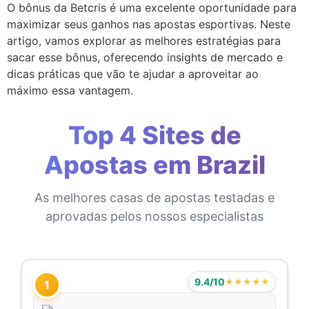
O bônus da Betcris é uma excelente oportunidade para
maximizar seus ganhos nas apostas esportivas. Neste
artigo, vamos explorar as melhores estratégias para
sacar esse bônus, oferecendo insights de mercado e
dicas práticas que vão te ajudar a aproveitar ao
máximo essa vantagem.
Top 4 Sites de
Apostas em Brazil
As melhores casas de apostas testadas e
aprovadas pelos nossos especialistas
9.4/10
★★★★★
1