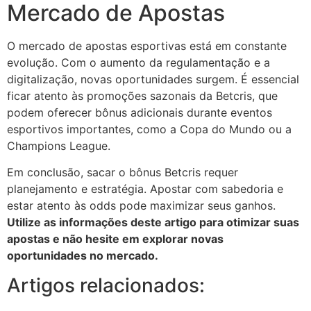
Mercado de Apostas
O mercado de apostas esportivas está em constante
evolução. Com o aumento da regulamentação e a
digitalização, novas oportunidades surgem. É essencial
ficar atento às promoções sazonais da Betcris, que
podem oferecer bônus adicionais durante eventos
esportivos importantes, como a Copa do Mundo ou a
Champions League.
Em conclusão, sacar o bônus Betcris requer
planejamento e estratégia. Apostar com sabedoria e
estar atento às odds pode maximizar seus ganhos.
Utilize as informações deste artigo para otimizar suas
apostas e não hesite em explorar novas
oportunidades no mercado.
Artigos relacionados: