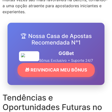
a uma opção atraente para apostadores iniciantes e
experientes.
🏆 Nossa Casa de Apostas
Recomendada N°1
GGBet
Bônus Exclusivo + Suporte 24/7
🎁 REIVINDICAR MEU BÔNUS
Tendências e
Oportunidades Futuras no