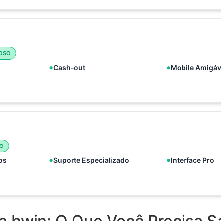
OSO
Cash-out
Mobile Amigáv
TO
os
Suporte Especializado
Interface Pro
 bwin: O Que Você Precisa S