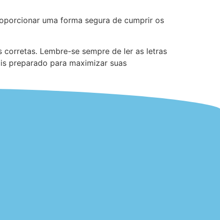
roporcionar uma forma segura de cumprir os
s corretas. Lembre-se sempre de ler as letras
ais preparado para maximizar suas