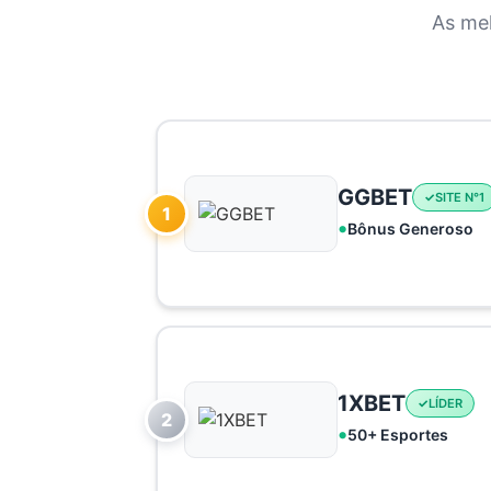
As mel
GGBET
SITE N°1
1
Bônus Generoso
1XBET
LÍDER
2
50+ Esportes