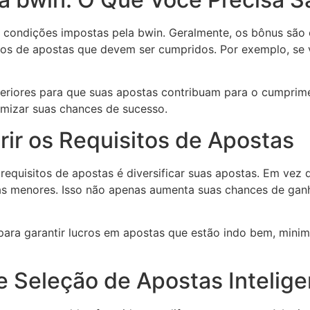
as condições impostas pela bwin. Geralmente, os bônus são
itos de apostas que devem ser cumpridos. Por exemplo, se
eriores para que suas apostas contribuam para o cumprime
mizar suas chances de sucesso.
rir os Requisitos de Apostas
equisitos de apostas é diversificar suas apostas. Em vez
stas menores. Isso não apenas aumenta suas chances de ga
para garantir lucros em apostas que estão indo bem, min
 Seleção de Apostas Intelige