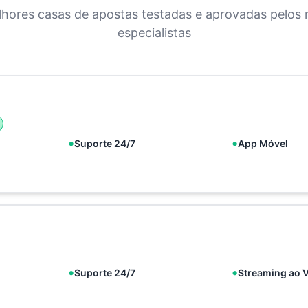
hores casas de apostas testadas e aprovadas pelos
especialistas
Suporte 24/7
App Móvel
Suporte 24/7
Streaming ao 