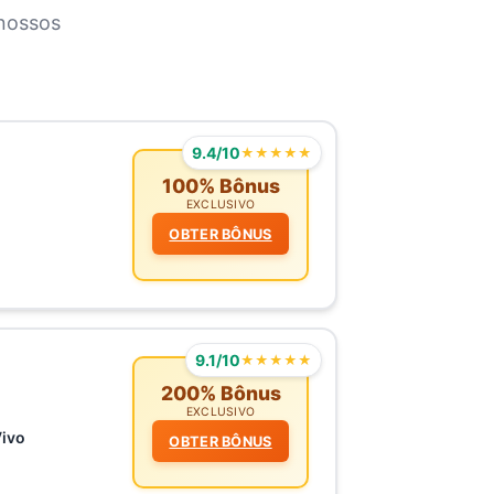
 nossos
9.4/10
★★★★★
100% Bônus
EXCLUSIVO
OBTER BÔNUS
9.1/10
★★★★★
200% Bônus
EXCLUSIVO
Vivo
OBTER BÔNUS