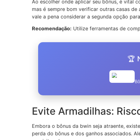
Ao escolher onde aplicar seu bônus, é vital
mas é sempre bom verificar outras casas de a
vale a pena considerar a segunda opção para
Recomendação:
Utilize ferramentas de comp
🏆 
Bô
Evite Armadilhas: Ris
Embora o bônus da bwin seja atraente, exist
perda do bônus e dos ganhos associados. Al