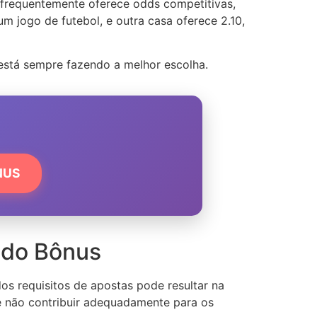
n frequentemente oferece odds competitivas,
m jogo de futebol, e outra casa oferece 2.10,
 está sempre fazendo a melhor escolha.
NUS
 do Bônus
os requisitos de apostas pode resultar na
 não contribuir adequadamente para os