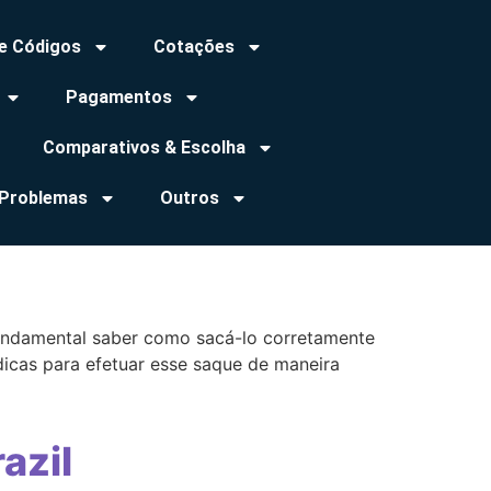
e Códigos
Cotações
Pagamentos
Comparativos & Escolha
& Problemas
Outros
fundamental saber como sacá-lo corretamente
dicas para efetuar esse saque de maneira
azil