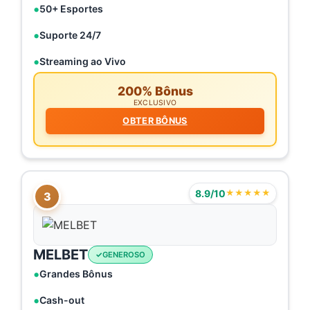
50+ Esportes
Suporte 24/7
Streaming ao Vivo
200% Bônus
EXCLUSIVO
OBTER BÔNUS
8.9/10
★★★★★
3
MELBET
GENEROSO
Grandes Bônus
Cash-out