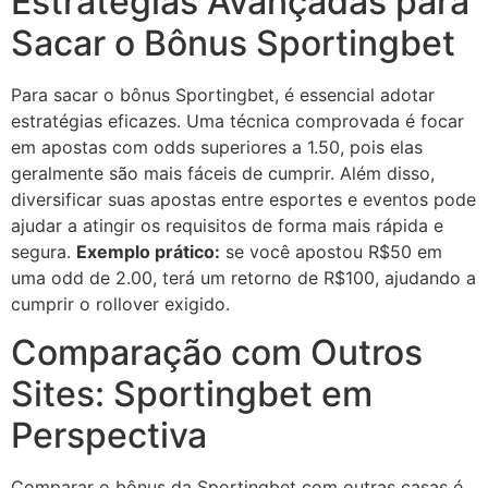
Estratégias Avançadas para
Sacar o Bônus Sportingbet
Para sacar o bônus Sportingbet, é essencial adotar
estratégias eficazes. Uma técnica comprovada é focar
em apostas com odds superiores a 1.50, pois elas
geralmente são mais fáceis de cumprir. Além disso,
diversificar suas apostas entre esportes e eventos pode
ajudar a atingir os requisitos de forma mais rápida e
segura.
Exemplo prático:
se você apostou R$50 em
uma odd de 2.00, terá um retorno de R$100, ajudando a
cumprir o rollover exigido.
Comparação com Outros
Sites: Sportingbet em
Perspectiva
Comparar o bônus da Sportingbet com outras casas é