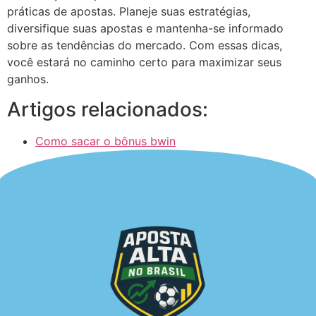
práticas de apostas. Planeje suas estratégias,
diversifique suas apostas e mantenha-se informado
sobre as tendências do mercado. Com essas dicas,
você estará no caminho certo para maximizar seus
ganhos.
Artigos relacionados:
Como sacar o bônus bwin