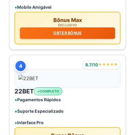
Mobile Amigável
Bônus Max
EXCLUSIVO
OBTER BÔNUS
8.7/10
★★★★★
4
22BET
COMPLETO
Pagamentos Rápidos
Suporte Especializado
Interface Pro