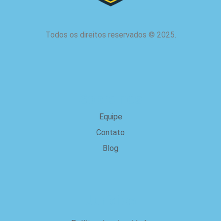
Todos os direitos reservados
©
2025.
Sobre nós
Equipe
Contato
Blog
Jurídica