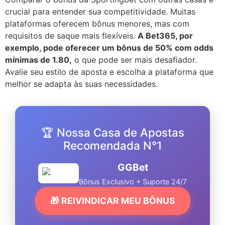
crucial para entender sua competitividade. Muitas
plataformas oferecem bônus menores, mas com
requisitos de saque mais flexíveis.
A Bet365, por
exemplo, pode oferecer um bônus de 50% com odds
mínimas de 1.80,
o que pode ser mais desafiador.
Avalie seu estilo de aposta e escolha a plataforma que
melhor se adapta às suas necessidades.
🏆 Nossa Casa de Apostas
Recomendada N°1
GGBet
Bônus Exclusivo + Suporte 24/7
🎁 REIVINDICAR MEU BÔNUS