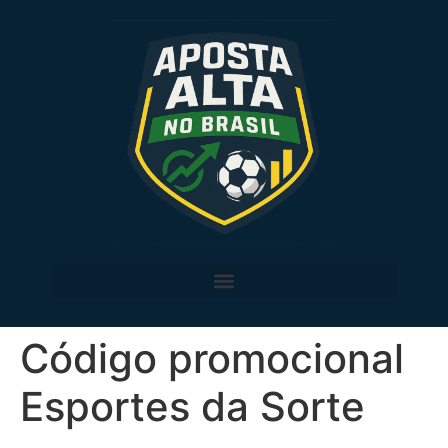
Código promocional
Esportes da Sorte