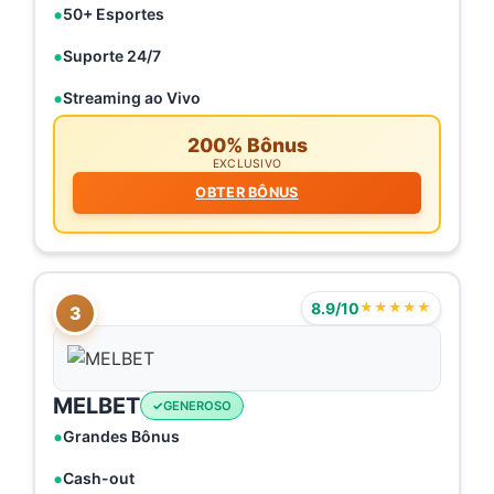
50+ Esportes
Suporte 24/7
Streaming ao Vivo
200% Bônus
EXCLUSIVO
OBTER BÔNUS
8.9/10
★★★★★
3
MELBET
GENEROSO
Grandes Bônus
Cash-out