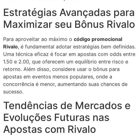
Estratégias Avançadas para
Maximizar seu Bônus Rivalo
Para aproveitar ao máximo o
código promocional
Rivalo
, é fundamental adotar estratégias bem definidas.
Uma técnica eficaz é focar em apostas com odds entre
1.50 e 2.00, que oferecem um equilíbrio entre risco e
retorno. Além disso, considere usar o bônus para
apostas em eventos menos populares, onde a
concorrência é menor, aumentando suas chances de
sucesso.
Tendências de Mercados e
Evoluções Futuras nas
Apostas com Rivalo