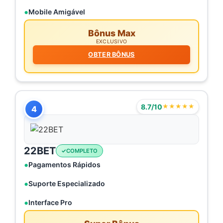
Mobile Amigável
Bônus Max
EXCLUSIVO
OBTER BÔNUS
8.7/10
★★★★★
4
22BET
COMPLETO
Pagamentos Rápidos
Suporte Especializado
Interface Pro