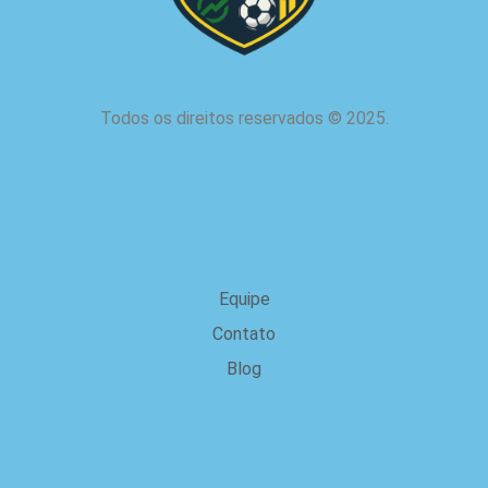
Todos os direitos reservados
©
2025.
Sobre nós
Equipe
Contato
Blog
Jurídica