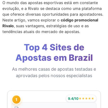
O mundo das apostas esportivas está em constante
evolução, e a Rivalo se destaca como uma plataforma
que oferece diversas oportunidades para apostadores.
Neste artigo, vamos explorar o
código promocional
Rivalo
, suas vantagens, estratégias de uso e as
tendências atuais do mercado de apostas.
Top 4 Sites de
Apostas em Brazil
As melhores casas de apostas testadas e
aprovadas pelos nossos especialistas
9.4/10
★★★★★
1