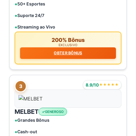
50+ Esportes
Suporte 24/7
Streaming ao Vivo
200% Bônus
EXCLUSIVO
OBTER BÔNUS
8.9/10
★★★★★
3
MELBET
GENEROSO
Grandes Bônus
Cash-out