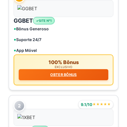
GGBET
SITE N°1
Bônus Generoso
Suporte 24/7
App Móvel
100% Bônus
EXCLUSIVO
OBTER BÔNUS
9.1/10
★★★★★
2