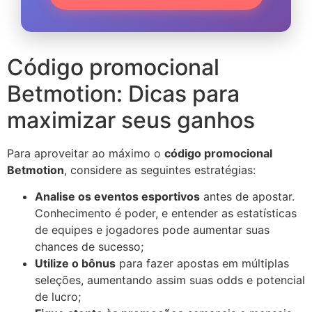
Código promocional
Betmotion: Dicas para
maximizar seus ganhos
Para aproveitar ao máximo o
código promocional
Betmotion
, considere as seguintes estratégias:
Analise os eventos esportivos
antes de apostar.
Conhecimento é poder, e entender as estatísticas
de equipes e jogadores pode aumentar suas
chances de sucesso;
Utilize o bônus
para fazer apostas em múltiplas
seleções, aumentando assim suas odds e potencial
de lucro;