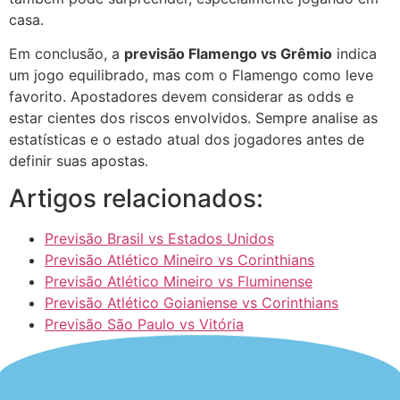
casa.
Em conclusão, a
previsão Flamengo vs Grêmio
indica
um jogo equilibrado, mas com o Flamengo como leve
favorito. Apostadores devem considerar as odds e
estar cientes dos riscos envolvidos. Sempre analise as
estatísticas e o estado atual dos jogadores antes de
definir suas apostas.
Artigos relacionados:
Previsão Brasil vs Estados Unidos
Previsão Atlético Mineiro vs Corinthians
Previsão Atlético Mineiro vs Fluminense
Previsão Atlético Goianiense vs Corinthians
Previsão São Paulo vs Vitória