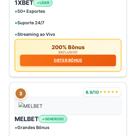
1XBET
LÍDER
50+ Esportes
Suporte 24/7
Streaming ao Vivo
200% Bônus
EXCLUSIVO
OBTER BÔNUS
8.9/10
★★★★★
3
MELBET
GENEROSO
Grandes Bônus