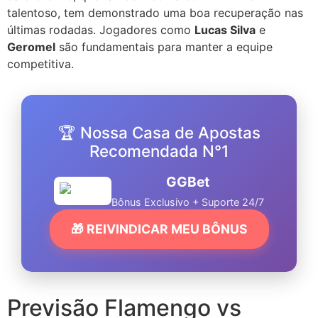
talentoso, tem demonstrado uma boa recuperação nas
últimas rodadas. Jogadores como
Lucas Silva
e
Geromel
são fundamentais para manter a equipe
competitiva.
🏆 Nossa Casa de Apostas
Recomendada N°1
GGBet
Bônus Exclusivo + Suporte 24/7
🎁 REIVINDICAR MEU BÔNUS
Previsão Flamengo vs