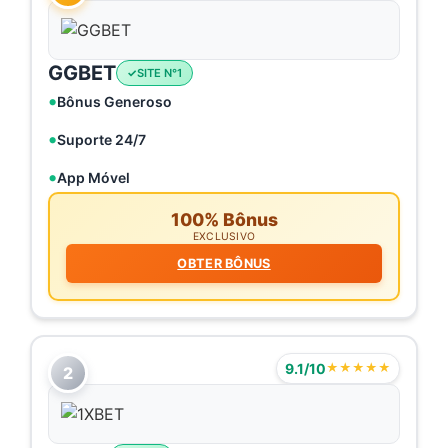
GGBET
SITE N°1
Bônus Generoso
Suporte 24/7
App Móvel
100% Bônus
EXCLUSIVO
OBTER BÔNUS
9.1/10
★★★★★
2