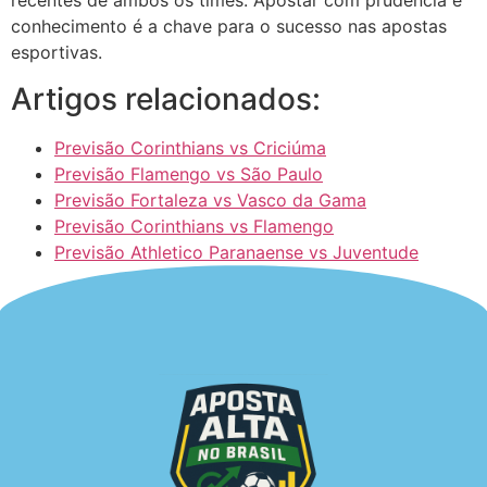
recentes de ambos os times. Apostar com prudência e
conhecimento é a chave para o sucesso nas apostas
esportivas.
Artigos relacionados:
Previsão Corinthians vs Criciúma
Previsão Flamengo vs São Paulo
Previsão Fortaleza vs Vasco da Gama
Previsão Corinthians vs Flamengo
Previsão Athletico Paranaense vs Juventude