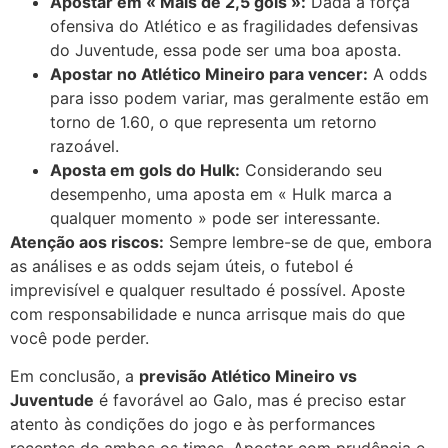
Apostar em « Mais de 2,5 gols »:
Dada a força
ofensiva do Atlético e as fragilidades defensivas
do Juventude, essa pode ser uma boa aposta.
Apostar no Atlético Mineiro para vencer:
A odds
para isso podem variar, mas geralmente estão em
torno de 1.60, o que representa um retorno
razoável.
Aposta em gols do Hulk:
Considerando seu
desempenho, uma aposta em « Hulk marca a
qualquer momento » pode ser interessante.
Atenção aos riscos:
Sempre lembre-se de que, embora
as análises e as odds sejam úteis, o futebol é
imprevisível e qualquer resultado é possível. Aposte
com responsabilidade e nunca arrisque mais do que
você pode perder.
Em conclusão, a
previsão Atlético Mineiro vs
Juventude
é favorável ao Galo, mas é preciso estar
atento às condições do jogo e às performances