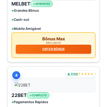
MELBET
GENEROSO
Grandes Bônus
Cash-out
Mobile Amigável
Bônus Max
EXCLUSIVO
OBTER BÔNUS
8.7/10
★★★★★
4
22BET
COMPLETO
Pagamentos Rápidos