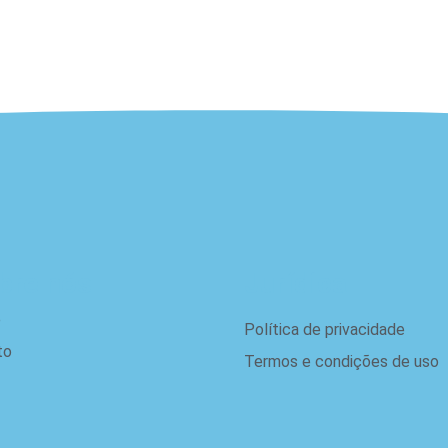
bre nós
Jurídica
e
Política de privacidade
to
Termos e condições de uso