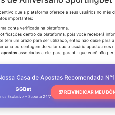
entivo que a plataforma oferece a seus usuários no mês de
ntos importantes:
ma conta verificada na plataforma.
notificações dentro da plataforma, pois você receberá inf
 tem um prazo para ser utilizado, então não deixe para a 
er uma porcentagem do valor que o usuário apostou nos me
e apostas
associadas a ele, para garantir que você não perc
Nossa Casa de Apostas Recomendada N°1
GGBet
🎁 REIVINDICAR MEU BÔ
nus Exclusivo + Suporte 24/7