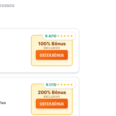
 nossos
9.4/10
★★★★★
100% Bônus
EXCLUSIVO
OBTER BÔNUS
9.1/10
★★★★★
200% Bônus
EXCLUSIVO
Vivo
OBTER BÔNUS