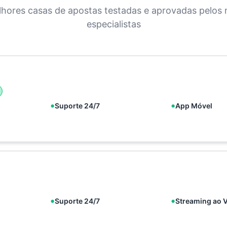
hores casas de apostas testadas e aprovadas pelos
especialistas
Suporte 24/7
App Móvel
Suporte 24/7
Streaming ao 