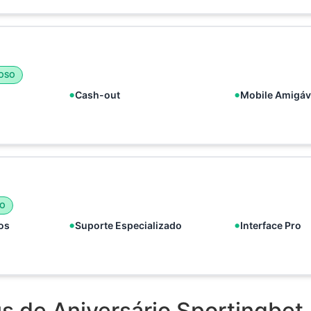
OSO
Cash-out
Mobile Amigáv
TO
os
Suporte Especializado
Interface Pro
 de Aniversário Sportingbet