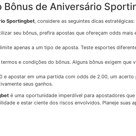
o Bônus de Aniversário Sport
io Sportingbet
, considere as seguintes dicas estratégicas:
ilizar seu bônus, prefira apostas que ofereçam odds mais 
imite apenas a um tipo de aposta. Teste esportes diferen
 termos e condições do bônus. Alguns bônus exigem que v
0 e apostar em uma partida com odds de 2.00, um acerto
ativamente seus ganhos.
gbet
é uma oportunidade imperdível para apostadores que 
dade e estar ciente dos riscos envolvidos. Planeje suas a