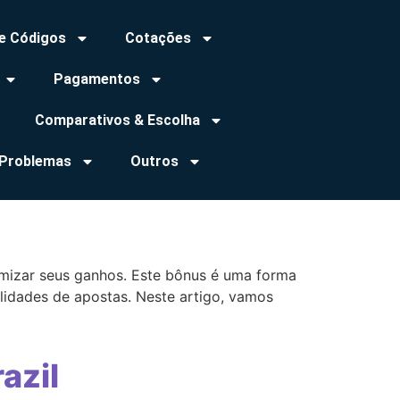
e Códigos
Cotações
Pagamentos
Comparativos & Escolha
& Problemas
Outros
mizar seus ganhos. Este bônus é uma forma
lidades de apostas. Neste artigo, vamos
azil