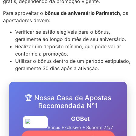
grátis, dependendo da promoção vigente.
Para aproveitar o
bônus de aniversário Parimatch
, os
apostadores devem:
Verificar se estão elegíveis para o bônus,
geralmente ao longo do mês de seu aniversário.
Realizar um depósito mínimo, que pode variar
conforme a promoção.
Utilizar o bônus dentro de um período estipulado,
geralmente 30 dias após a ativação.
🏆 Nossa Casa de Apostas
Recomendada N°1
GGBet
Bônus Exclusivo + Suporte 24/7