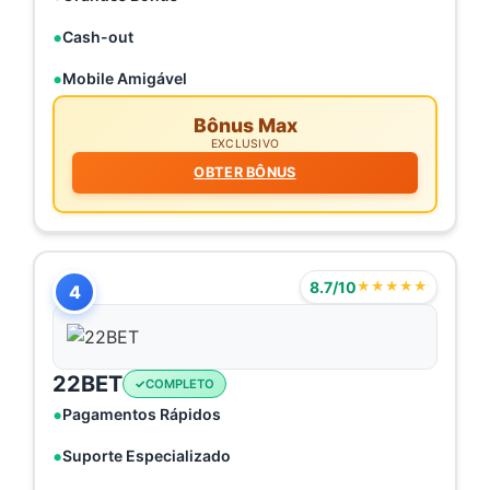
Cash-out
Mobile Amigável
Bônus Max
EXCLUSIVO
OBTER BÔNUS
8.7/10
★★★★★
4
22BET
COMPLETO
Pagamentos Rápidos
Suporte Especializado