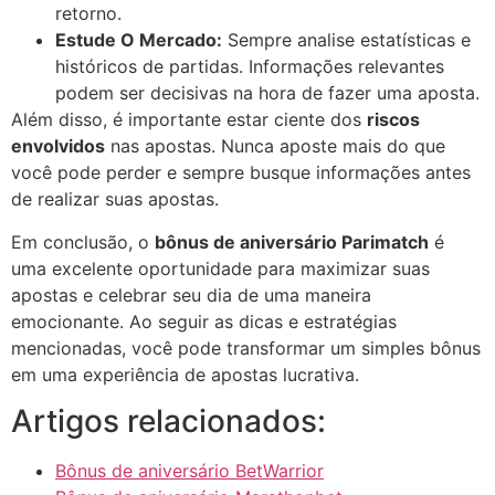
retorno.
Estude O Mercado:
Sempre analise estatísticas e
históricos de partidas. Informações relevantes
podem ser decisivas na hora de fazer uma aposta.
Além disso, é importante estar ciente dos
riscos
envolvidos
nas apostas. Nunca aposte mais do que
você pode perder e sempre busque informações antes
de realizar suas apostas.
Em conclusão, o
bônus de aniversário Parimatch
é
uma excelente oportunidade para maximizar suas
apostas e celebrar seu dia de uma maneira
emocionante. Ao seguir as dicas e estratégias
mencionadas, você pode transformar um simples bônus
em uma experiência de apostas lucrativa.
Artigos relacionados:
Bônus de aniversário BetWarrior