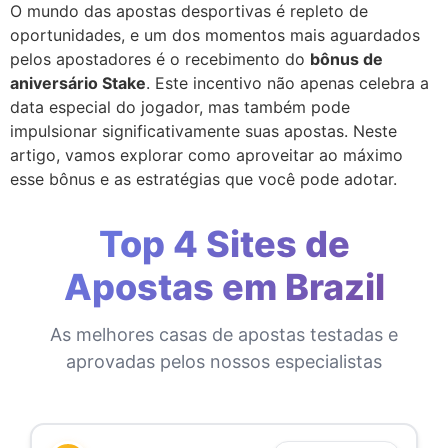
O mundo das apostas desportivas é repleto de
oportunidades, e um dos momentos mais aguardados
pelos apostadores é o recebimento do
bônus de
aniversário Stake
. Este incentivo não apenas celebra a
data especial do jogador, mas também pode
impulsionar significativamente suas apostas. Neste
artigo, vamos explorar como aproveitar ao máximo
esse bônus e as estratégias que você pode adotar.
Top 4 Sites de
Apostas em Brazil
As melhores casas de apostas testadas e
aprovadas pelos nossos especialistas