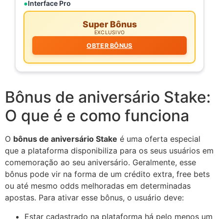
Interface Pro
Super Bônus
EXCLUSIVO
OBTER BÔNUS
Bônus de aniversário Stake:
O que é e como funciona
O
bônus de aniversário Stake
é uma oferta especial
que a plataforma disponibiliza para os seus usuários em
comemoração ao seu aniversário. Geralmente, esse
bônus pode vir na forma de um crédito extra, free bets
ou até mesmo odds melhoradas em determinadas
apostas. Para ativar esse bônus, o usuário deve:
Estar cadastrado na plataforma há pelo menos um