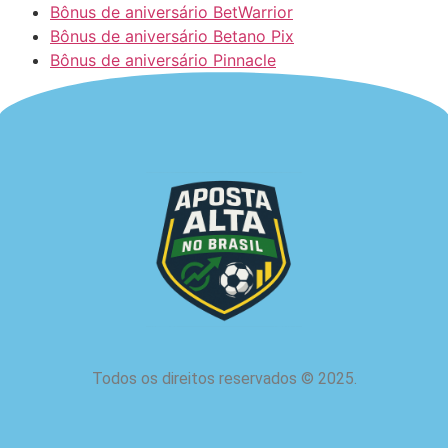
Bônus de aniversário BetWarrior
Bônus de aniversário Betano Pix
Bônus de aniversário Pinnacle
Todos os direitos reservados
©
2025.