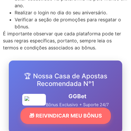
ano.
Realizar o login no dia do seu aniversário.
Verificar a seção de promoções para resgatar o
bônus.
É importante observar que cada plataforma pode ter
suas regras específicas, portanto, sempre leia os
termos e condições associados ao bônus.
🏆 Nossa Casa de Apostas
Recomendada N°1
GGBet
Bônus Exclusivo + Suporte 24/7
🎁 REIVINDICAR MEU BÔNUS