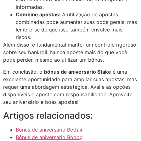
informadas.
Combine apostas:
A utilização de apostas
combinadas pode aumentar suas odds gerais, mas
lembre-se de que isso também envolve mais
riscos.
Além disso, é fundamental manter um controle rigoroso
sobre seu bankroll. Nunca aposte mais do que você
pode perder, mesmo ao utilizar um bônus.
Em conclusão, o
bônus de aniversário Stake
é uma
excelente oportunidade para ampliar suas apostas, mas
requer uma abordagem estratégica. Avalie as opções
disponíveis e aposte com responsabilidade. Aproveite
seu aniversário e boas apostas!
Artigos relacionados:
Bônus de aniversário Betfair
Bônus de aniversário Bodog