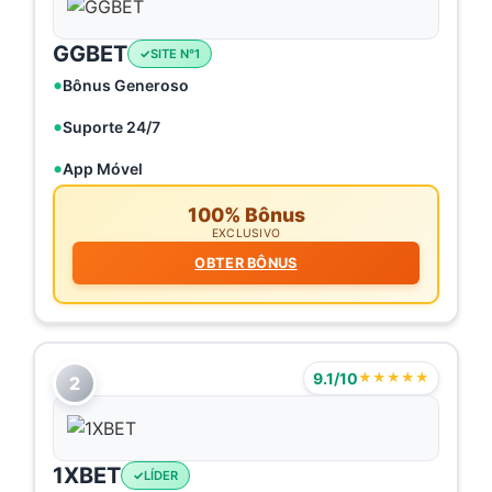
GGBET
SITE N°1
Bônus Generoso
Suporte 24/7
App Móvel
100% Bônus
EXCLUSIVO
OBTER BÔNUS
9.1/10
★★★★★
2
1XBET
LÍDER