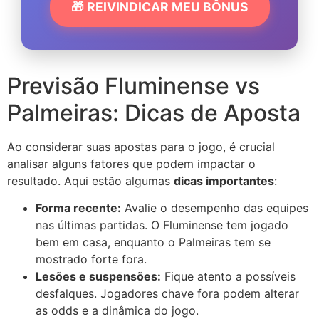
🎁 REIVINDICAR MEU BÔNUS
Previsão Fluminense vs
Palmeiras: Dicas de Aposta
Ao considerar suas apostas para o jogo, é crucial
analisar alguns fatores que podem impactar o
resultado. Aqui estão algumas
dicas importantes
:
Forma recente:
Avalie o desempenho das equipes
nas últimas partidas. O Fluminense tem jogado
bem em casa, enquanto o Palmeiras tem se
mostrado forte fora.
Lesões e suspensões:
Fique atento a possíveis
desfalques. Jogadores chave fora podem alterar
as odds e a dinâmica do jogo.