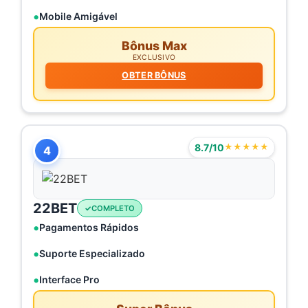
Mobile Amigável
Bônus Max
EXCLUSIVO
OBTER BÔNUS
8.7/10
★★★★★
4
22BET
COMPLETO
Pagamentos Rápidos
Suporte Especializado
Interface Pro