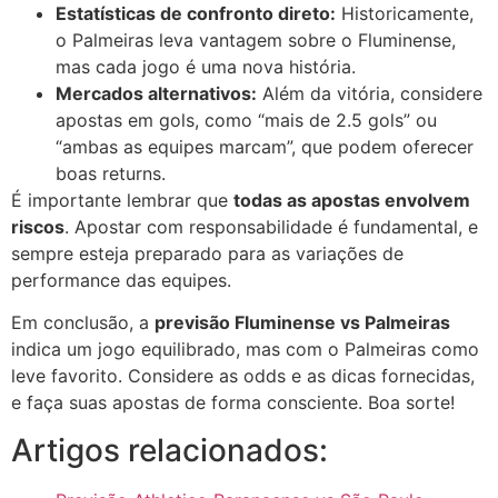
Estatísticas de confronto direto:
Historicamente,
o Palmeiras leva vantagem sobre o Fluminense,
mas cada jogo é uma nova história.
Mercados alternativos:
Além da vitória, considere
apostas em gols, como “mais de 2.5 gols” ou
“ambas as equipes marcam”, que podem oferecer
boas returns.
É importante lembrar que
todas as apostas envolvem
riscos
. Apostar com responsabilidade é fundamental, e
sempre esteja preparado para as variações de
performance das equipes.
Em conclusão, a
previsão Fluminense vs Palmeiras
indica um jogo equilibrado, mas com o Palmeiras como
leve favorito. Considere as odds e as dicas fornecidas,
e faça suas apostas de forma consciente. Boa sorte!
Artigos relacionados: