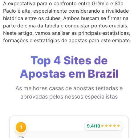
A expectativa para o confronto entre Grêmio e São
Paulo é alta, especialmente considerando a rivalidade
histórica entre os clubes. Ambos buscam se firmar na
parte de cima da tabela e conquistar pontos cruciais.
Neste artigo, vamos analisar as principais estatísticas,
formações e estratégias de apostas para este embate.
Top 4 Sites de
Apostas em Brazil
As melhores casas de apostas testadas e
aprovadas pelos nossos especialistas
9.4/10
★★★★★
1