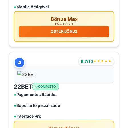
Mobile Amigável
Bônus Max
EXCLUSIVO
OBTER BÔNUS
8.7/10
★★★★★
4
22BET
COMPLETO
Pagamentos Rápidos
Suporte Especializado
Interface Pro