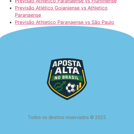
Previsão Athletico Paranaense vs Fluminense
Previsão Atlético Goianiense vs Athletico
Paranaense
Previsão Athletico Paranaense vs São Paulo
Todos os direitos reservados
©
2025.