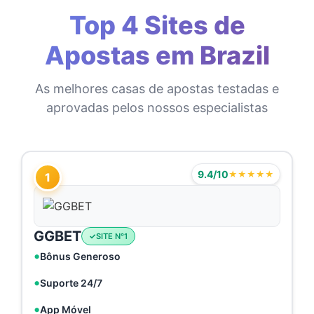
Top 4 Sites de
Apostas em Brazil
As melhores casas de apostas testadas e
aprovadas pelos nossos especialistas
9.4/10
★★★★★
1
GGBET
SITE N°1
Bônus Generoso
Suporte 24/7
App Móvel