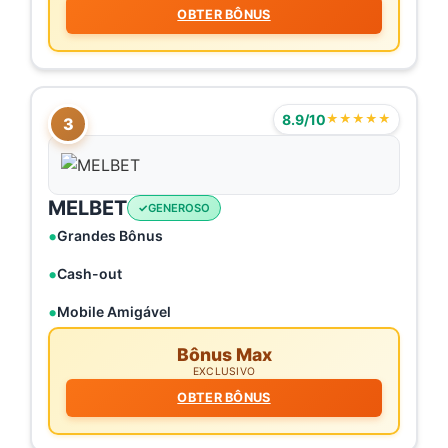
OBTER BÔNUS
8.9/10
★★★★★
3
MELBET
GENEROSO
Grandes Bônus
Cash-out
Mobile Amigável
Bônus Max
EXCLUSIVO
OBTER BÔNUS