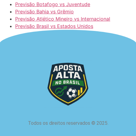
Previsão Botafogo vs Juventude
Previsão Bahia vs Grêmio
Previsão Atlético Mineiro vs Internacional
Previsão Brasil vs Estados Unidos
Todos os direitos reservados
©
2025.