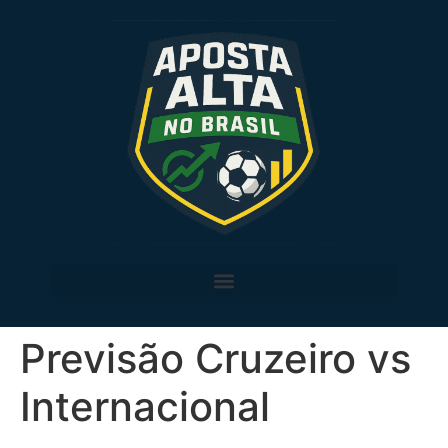
Previsão Cruzeiro vs
Internacional