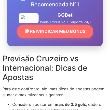
Recomendada N°1
GGBet
Bônus Exclusivo + Suporte 24/7
🎁 REIVINDICAR MEU BÔNUS
Previsão Cruzeiro vs
Internacional: Dicas de
Apostas
Para este confronto, algumas dicas de apostas podem
ajudar a maximizar seus ganhos:
Considere apostar em
mais de 2.5 gols
, dado o