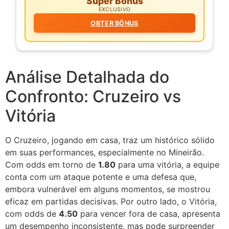
Super Bônus
EXCLUSIVO
OBTER BÔNUS
Análise Detalhada do
Confronto: Cruzeiro vs
Vitória
O Cruzeiro, jogando em casa, traz um histórico sólido
em suas performances, especialmente no Mineirão.
Com odds em torno de
1.80
para uma vitória, a equipe
conta com um ataque potente e uma defesa que,
embora vulnerável em alguns momentos, se mostrou
eficaz em partidas decisivas. Por outro lado, o Vitória,
com odds de
4.50
para vencer fora de casa, apresenta
um desempenho inconsistente, mas pode surpreender