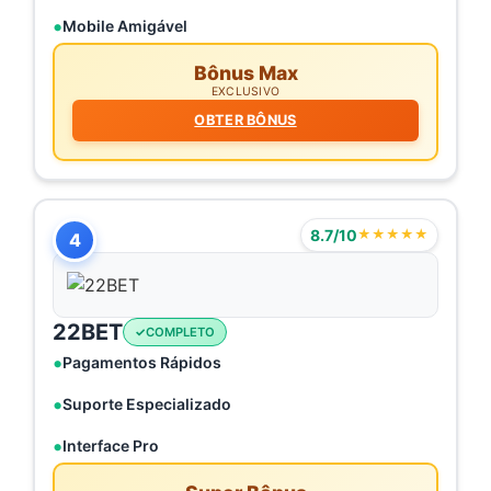
Mobile Amigável
Bônus Max
EXCLUSIVO
OBTER BÔNUS
8.7/10
★★★★★
4
22BET
COMPLETO
Pagamentos Rápidos
Suporte Especializado
Interface Pro