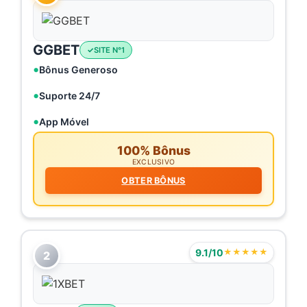
GGBET
SITE N°1
Bônus Generoso
Suporte 24/7
App Móvel
100% Bônus
EXCLUSIVO
OBTER BÔNUS
9.1/10
★★★★★
2