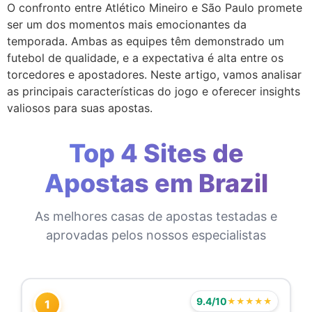
O confronto entre Atlético Mineiro e São Paulo promete
ser um dos momentos mais emocionantes da
temporada. Ambas as equipes têm demonstrado um
futebol de qualidade, e a expectativa é alta entre os
torcedores e apostadores. Neste artigo, vamos analisar
as principais características do jogo e oferecer insights
valiosos para suas apostas.
Top 4 Sites de
Apostas em Brazil
As melhores casas de apostas testadas e
aprovadas pelos nossos especialistas
9.4/10
★★★★★
1