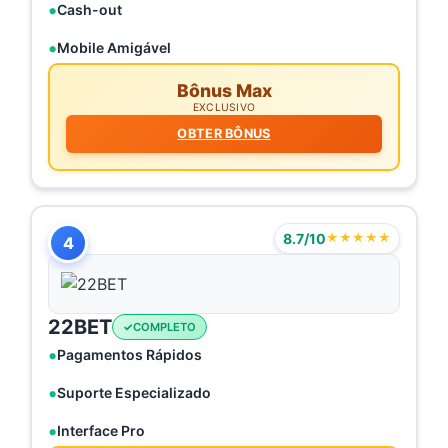
Cash-out
Mobile Amigável
Bônus Max
EXCLUSIVO
OBTER BÔNUS
8.7/10
★★★★★
4
22BET
COMPLETO
Pagamentos Rápidos
Suporte Especializado
Interface Pro