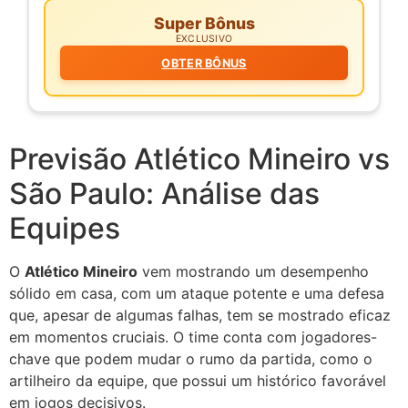
Super Bônus
EXCLUSIVO
OBTER BÔNUS
Previsão Atlético Mineiro vs
São Paulo: Análise das
Equipes
O
Atlético Mineiro
vem mostrando um desempenho
sólido em casa, com um ataque potente e uma defesa
que, apesar de algumas falhas, tem se mostrado eficaz
em momentos cruciais. O time conta com jogadores-
chave que podem mudar o rumo da partida, como o
artilheiro da equipe, que possui um histórico favorável
em jogos decisivos.