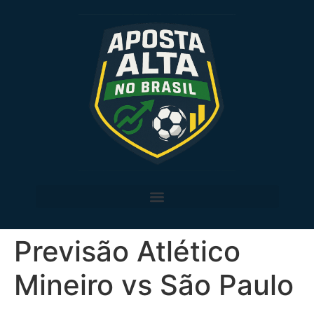
Previsão Atlético
Mineiro vs São Paulo