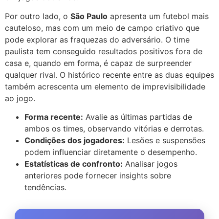
Por outro lado, o
São Paulo
apresenta um futebol mais
cauteloso, mas com um meio de campo criativo que
pode explorar as fraquezas do adversário. O time
paulista tem conseguido resultados positivos fora de
casa e, quando em forma, é capaz de surpreender
qualquer rival. O histórico recente entre as duas equipes
também acrescenta um elemento de imprevisibilidade
ao jogo.
Forma recente:
Avalie as últimas partidas de
ambos os times, observando vitórias e derrotas.
Condições dos jogadores:
Lesões e suspensões
podem influenciar diretamente o desempenho.
Estatísticas de confronto:
Analisar jogos
anteriores pode fornecer insights sobre
tendências.