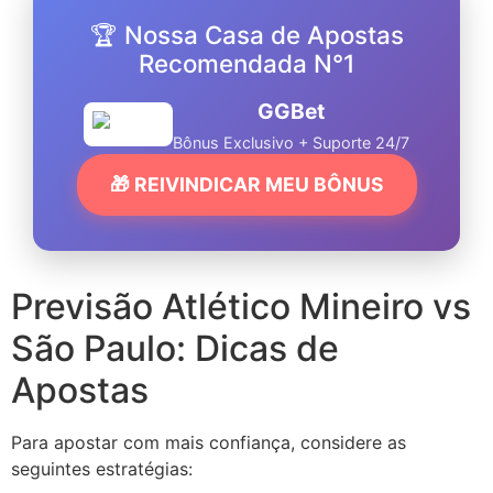
🏆 Nossa Casa de Apostas
Recomendada N°1
GGBet
Bônus Exclusivo + Suporte 24/7
🎁 REIVINDICAR MEU BÔNUS
Previsão Atlético Mineiro vs
São Paulo: Dicas de
Apostas
Para apostar com mais confiança, considere as
seguintes estratégias: