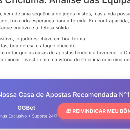
sa, vem de uma sequência de jogos mistos, mas ainda poss
do, trazendo esperança para a torcida. Em contrapartida,
aque criativo e a defesa sólida.
ositivo, jogadores-chave em boa forma.
das, boa defesa e ataque eficiente.
te notar que as casas de apostas tendem a favorecer o Co
porcionar. Investir em uma vitória do Criciúma com uma o
Nossa Casa de Apostas Recomendada N°1
GGBet
🎁 REIVINDICAR MEU BÔ
nus Exclusivo + Suporte 24/7