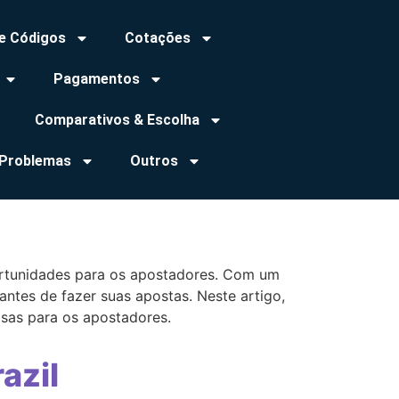
e Códigos
Cotações
Pagamentos
Comparativos & Escolha
& Problemas
Outros
portunidades para os apostadores. Com um
antes de fazer suas apostas. Neste artigo,
iosas para os apostadores.
azil