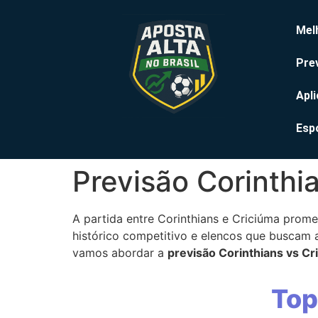
Mel
Pre
Apli
Esp
Previsão Corinthi
A partida entre Corinthians e Criciúma prom
histórico competitivo e elencos que buscam a 
vamos abordar a
previsão Corinthians vs Cr
Top