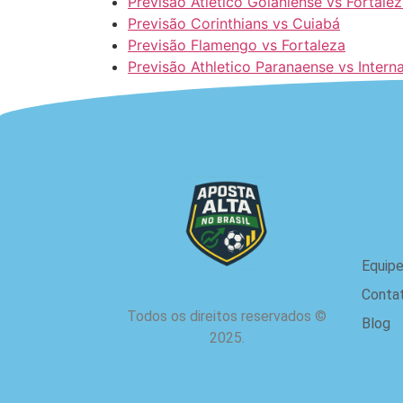
Previsão Atlético Goianiense vs Fortale
Previsão Corinthians vs Cuiabá
Previsão Flamengo vs Fortaleza
Previsão Athletico Paranaense vs Intern
So
Equip
Conta
Todos os direitos reservados
©
Blog
2025.