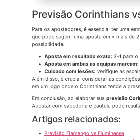
Previsão Corinthians v
Para os apostadores, é essencial ter uma est
que pode sugerir uma aposta em « mais de 
possibilidade.
Aposta em resultado exato:
2-1 para o 
Aposta em ambas as equipas marcam:
Cuidado com lesões:
verifique as escal
Além disso, é crucial considerar as condiçõ
em um jogo onde o Corinthians tende a press
Em conclusão, ao elaborar sua
previsão Cori
Apostar com sabedoria e cautela pode result
Artigos relacionados:
Previsão Flamengo vs Fluminense