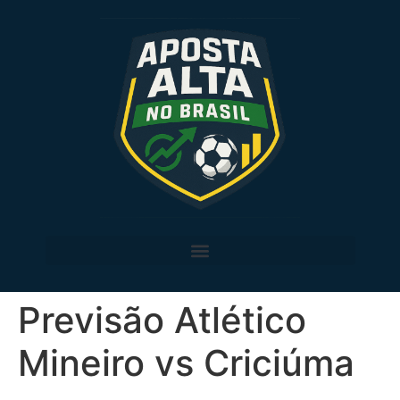
Previsão Atlético
Mineiro vs Criciúma