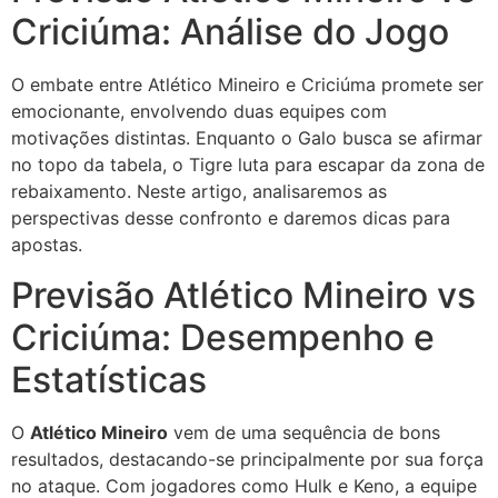
Criciúma: Análise do Jogo
O embate entre Atlético Mineiro e Criciúma promete ser
emocionante, envolvendo duas equipes com
motivações distintas. Enquanto o Galo busca se afirmar
no topo da tabela, o Tigre luta para escapar da zona de
rebaixamento. Neste artigo, analisaremos as
perspectivas desse confronto e daremos dicas para
apostas.
Previsão Atlético Mineiro vs
Criciúma: Desempenho e
Estatísticas
O
Atlético Mineiro
vem de uma sequência de bons
resultados, destacando-se principalmente por sua força
no ataque. Com jogadores como Hulk e Keno, a equipe