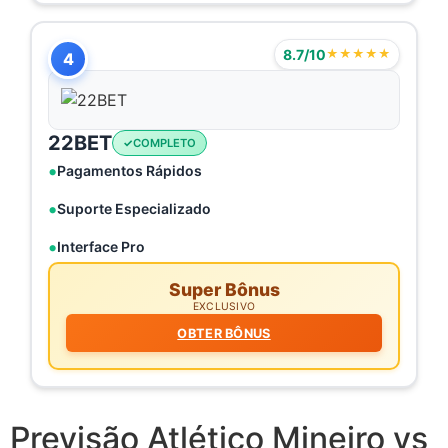
8.7/10
★★★★★
4
22BET
COMPLETO
Pagamentos Rápidos
Suporte Especializado
Interface Pro
Super Bônus
EXCLUSIVO
OBTER BÔNUS
Previsão Atlético Mineiro vs