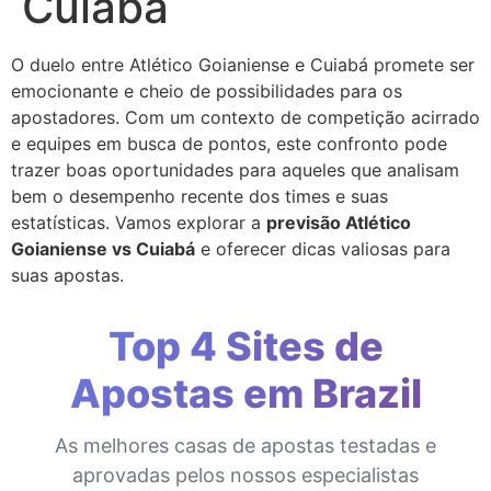
Cuiabá
O duelo entre Atlético Goianiense e Cuiabá promete ser
emocionante e cheio de possibilidades para os
apostadores. Com um contexto de competição acirrado
e equipes em busca de pontos, este confronto pode
trazer boas oportunidades para aqueles que analisam
bem o desempenho recente dos times e suas
estatísticas. Vamos explorar a
previsão Atlético
Goianiense vs Cuiabá
e oferecer dicas valiosas para
suas apostas.
Top 4 Sites de
Apostas em Brazil
As melhores casas de apostas testadas e
aprovadas pelos nossos especialistas