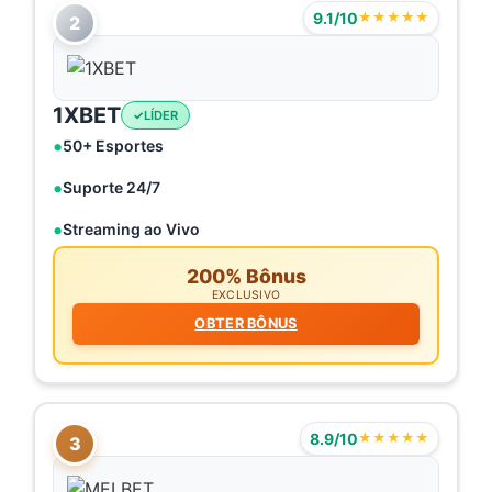
9.1/10
★★★★★
2
1XBET
LÍDER
50+ Esportes
Suporte 24/7
Streaming ao Vivo
200% Bônus
EXCLUSIVO
OBTER BÔNUS
8.9/10
★★★★★
3