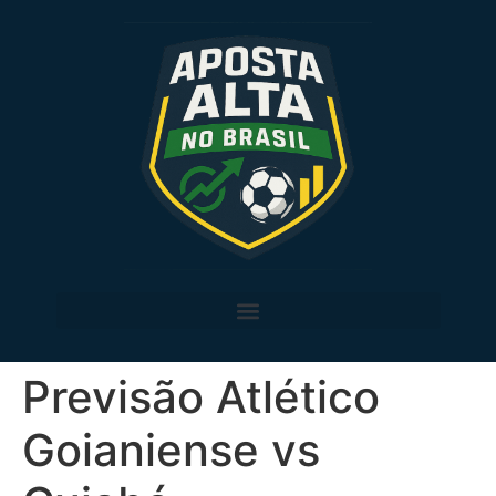
Previsão Atlético
Goianiense vs