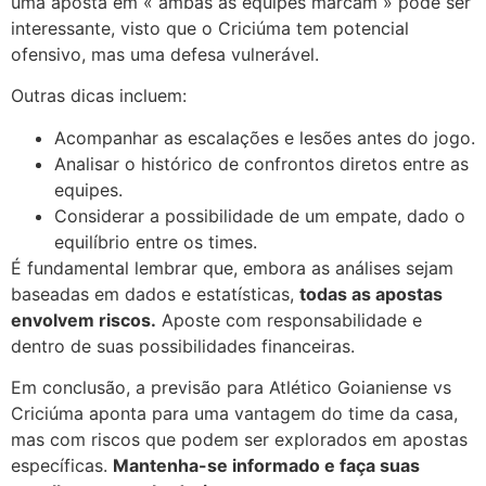
uma aposta em « ambas as equipes marcam » pode ser
interessante, visto que o Criciúma tem potencial
ofensivo, mas uma defesa vulnerável.
Outras dicas incluem:
Acompanhar as escalações e lesões antes do jogo.
Analisar o histórico de confrontos diretos entre as
equipes.
Considerar a possibilidade de um empate, dado o
equilíbrio entre os times.
É fundamental lembrar que, embora as análises sejam
baseadas em dados e estatísticas,
todas as apostas
envolvem riscos.
Aposte com responsabilidade e
dentro de suas possibilidades financeiras.
Em conclusão, a previsão para Atlético Goianiense vs
Criciúma aponta para uma vantagem do time da casa,
mas com riscos que podem ser explorados em apostas
específicas.
Mantenha-se informado e faça suas