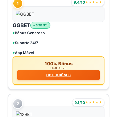
9.4/10
★★★★★
1
GGBET
SITE N°1
Bônus Generoso
Suporte 24/7
App Móvel
100% Bônus
EXCLUSIVO
OBTER BÔNUS
9.1/10
★★★★★
2