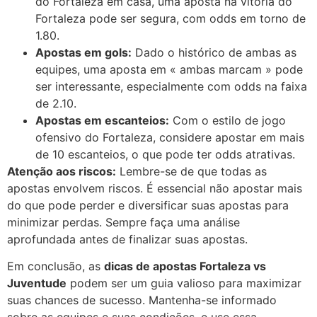
do Fortaleza em casa, uma aposta na vitória do
Fortaleza pode ser segura, com odds em torno de
1.80.
Apostas em gols:
Dado o histórico de ambas as
equipes, uma aposta em « ambas marcam » pode
ser interessante, especialmente com odds na faixa
de 2.10.
Apostas em escanteios:
Com o estilo de jogo
ofensivo do Fortaleza, considere apostar em mais
de 10 escanteios, o que pode ter odds atrativas.
Atenção aos riscos:
Lembre-se de que todas as
apostas envolvem riscos. É essencial não apostar mais
do que pode perder e diversificar suas apostas para
minimizar perdas. Sempre faça uma análise
aprofundada antes de finalizar suas apostas.
Em conclusão, as
dicas de apostas Fortaleza vs
Juventude
podem ser um guia valioso para maximizar
suas chances de sucesso. Mantenha-se informado