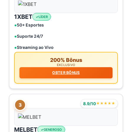
1XBET
LÍDER
50+ Esportes
Suporte 24/7
Streaming ao Vivo
200% Bônus
EXCLUSIVO
OBTER BÔNUS
8.9/10
★★★★★
3
MELBET
GENEROSO