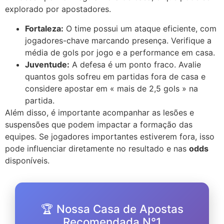
explorado por apostadores.
Fortaleza:
O time possui um ataque eficiente, com
jogadores-chave marcando presença. Verifique a
média de gols por jogo e a performance em casa.
Juventude:
A defesa é um ponto fraco. Avalie
quantos gols sofreu em partidas fora de casa e
considere apostar em « mais de 2,5 gols » na
partida.
Além disso, é importante acompanhar as lesões e
suspensões que podem impactar a formação das
equipes. Se jogadores importantes estiverem fora, isso
pode influenciar diretamente no resultado e nas
odds
disponíveis.
🏆 Nossa Casa de Apostas
Recomendada N°1