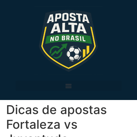
Dicas de apostas
Fortaleza vs