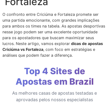
Fortaleza
O confronto entre Criciúma e Fortaleza promete ser
uma partida emocionante, com grandes implicações
para ambos os times na tabela. As apostas desportivas
nesse jogo podem ser uma excelente oportunidade
para os apostadores que buscam maximizar seus
lucros. Neste artigo, vamos explorar
dicas de apostas
Criciúma vs Fortaleza
, com foco em estratégias e
análises que podem fazer a diferença.
Top 4 Sites de
Apostas em Brazil
As melhores casas de apostas testadas e
aprovadas pelos nossos especialistas