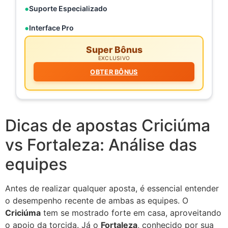
Suporte Especializado
Interface Pro
Super Bônus
EXCLUSIVO
OBTER BÔNUS
Dicas de apostas Criciúma
vs Fortaleza: Análise das
equipes
Antes de realizar qualquer aposta, é essencial entender
o desempenho recente de ambas as equipes. O
Criciúma
tem se mostrado forte em casa, aproveitando
o apoio da torcida. Já o
Fortaleza
, conhecido por sua