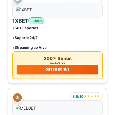
1XBET
LÍDER
50+ Esportes
Suporte 24/7
Streaming ao Vivo
200% Bônus
EXCLUSIVO
OBTER BÔNUS
8.9/10
★★★★★
3