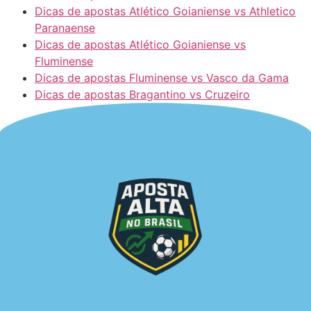
Dicas de apostas Atlético Goianiense vs Athletico
Paranaense
Dicas de apostas Atlético Goianiense vs
Fluminense
Dicas de apostas Fluminense vs Vasco da Gama
Dicas de apostas Bragantino vs Cruzeiro