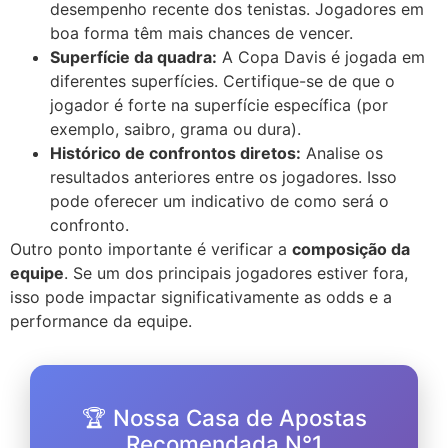
desempenho recente dos tenistas. Jogadores em
boa forma têm mais chances de vencer.
Superfície da quadra:
A Copa Davis é jogada em
diferentes superfícies. Certifique-se de que o
jogador é forte na superfície específica (por
exemplo, saibro, grama ou dura).
Histórico de confrontos diretos:
Analise os
resultados anteriores entre os jogadores. Isso
pode oferecer um indicativo de como será o
confronto.
Outro ponto importante é verificar a
composição da
equipe
. Se um dos principais jogadores estiver fora,
isso pode impactar significativamente as odds e a
performance da equipe.
🏆 Nossa Casa de Apostas
Recomendada N°1