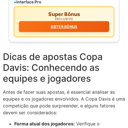
Interface Pro
Super Bônus
EXCLUSIVO
OBTER BÔNUS
Dicas de apostas Copa
Davis: Conhecendo as
equipes e jogadores
Antes de fazer suas apostas, é essencial analisar as
equipes e os jogadores envolvidos. A Copa Davis é uma
competição que pode surpreender, e alguns fatores
devem ser considerados:
Forma atual dos jogadores:
Verifique o