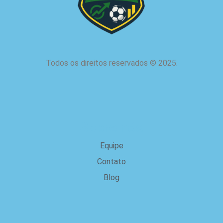
Todos os direitos reservados
©
2025.
Sobre nós
Equipe
Contato
Blog