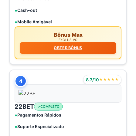
Cash-out
Mobile Amigável
Bônus Max
EXCLUSIVO
OBTER BÔNUS
8.7/10
★★★★★
4
22BET
COMPLETO
Pagamentos Rápidos
Suporte Especializado