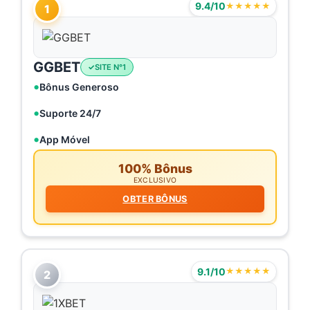
9.4/10
★★★★★
1
GGBET
SITE N°1
Bônus Generoso
Suporte 24/7
App Móvel
100% Bônus
EXCLUSIVO
OBTER BÔNUS
9.1/10
★★★★★
2