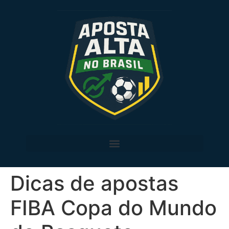
Dicas de apostas
FIBA Copa do Mundo