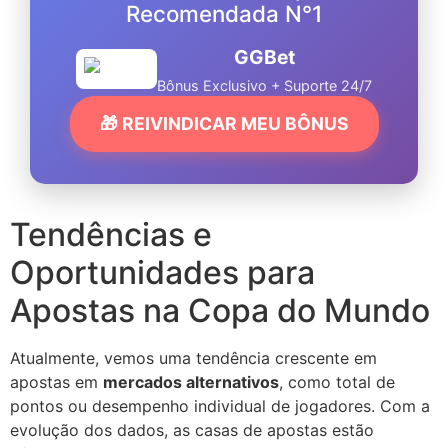
Recomendada N°1
GGBet
Bônus Exclusivo + Suporte 24/7
🎁 REIVINDICAR MEU BÔNUS
Tendências e
Oportunidades para
Apostas na Copa do Mundo
Atualmente, vemos uma tendência crescente em
apostas em
mercados alternativos
, como total de
pontos ou desempenho individual de jogadores. Com a
evolução dos dados, as casas de apostas estão