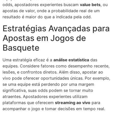
odds, apostadores experientes buscam
value bets
, ou
apostas de valor, onde a probabilidade real de um
resultado é maior do que a indicada pela odd.
Estratégias Avançadas para
Apostas em Jogos de
Basquete
Uma estratégia eficaz é a
análise estatística
das
equipes. Considere fatores como desempenho recente,
lesões, e confrontos diretos. Além disso, apostar ao
vivo pode oferecer oportunidades únicas. Por exemplo,
se uma equipe está perdendo por uma margem
significativa, suas odds podem se tornar muito
atraentes. Apostadores experientes utilizam
plataformas que oferecem
streaming ao vivo
para
acompanhar o jogo e tomar decisões em tempo real.