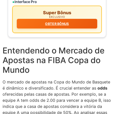
Interface Pro
Super Bônus
EXCLUSIVO
OBTER BÔNUS
Entendendo o Mercado de
Apostas na FIBA Copa do
Mundo
O mercado de apostas na Copa do Mundo de Basquete
é dinâmico e diversificado. É crucial entender as
odds
oferecidas pelas casas de apostas. Por exemplo, se a
equipe A tem odds de 2.00 para vencer a equipe B, isso
indica que a casa de apostas considera a vitória da
equipe A uma possibilidade de 50%. Ao analisar essas