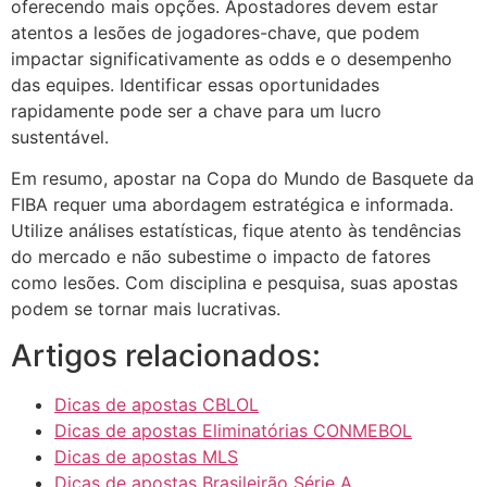
oferecendo mais opções. Apostadores devem estar
atentos a lesões de jogadores-chave, que podem
impactar significativamente as odds e o desempenho
das equipes. Identificar essas oportunidades
rapidamente pode ser a chave para um lucro
sustentável.
Em resumo, apostar na Copa do Mundo de Basquete da
FIBA requer uma abordagem estratégica e informada.
Utilize análises estatísticas, fique atento às tendências
do mercado e não subestime o impacto de fatores
como lesões. Com disciplina e pesquisa, suas apostas
podem se tornar mais lucrativas.
Artigos relacionados:
Dicas de apostas CBLOL
Dicas de apostas Eliminatórias CONMEBOL
Dicas de apostas MLS
Dicas de apostas Brasileirão Série A