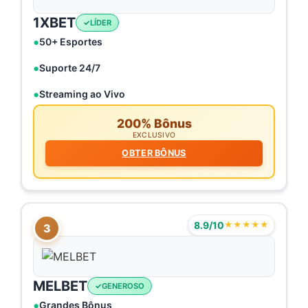
1XBET
LÍDER
50+ Esportes
Suporte 24/7
Streaming ao Vivo
200% Bônus
EXCLUSIVO
OBTER BÔNUS
8.9/10
★★★★★
3
MELBET
GENEROSO
Grandes Bônus