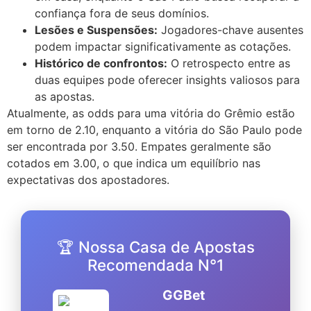
confiança fora de seus domínios.
Lesões e Suspensões:
Jogadores-chave ausentes
podem impactar significativamente as cotações.
Histórico de confrontos:
O retrospecto entre as
duas equipes pode oferecer insights valiosos para
as apostas.
Atualmente, as odds para uma vitória do Grêmio estão
em torno de 2.10, enquanto a vitória do São Paulo pode
ser encontrada por 3.50. Empates geralmente são
cotados em 3.00, o que indica um equilíbrio nas
expectativas dos apostadores.
🏆 Nossa Casa de Apostas
Recomendada N°1
GGBet