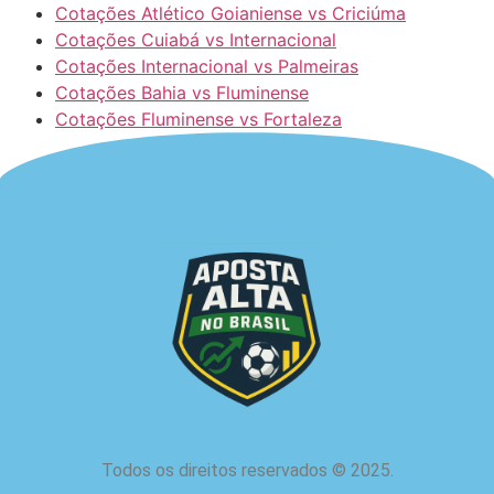
Cotações Atlético Goianiense vs Criciúma
Cotações Cuiabá vs Internacional
Cotações Internacional vs Palmeiras
Cotações Bahia vs Fluminense
Cotações Fluminense vs Fortaleza
Todos os direitos reservados
©
2025.