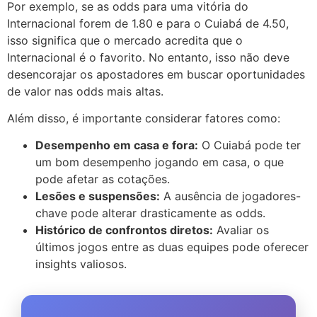
Por exemplo, se as odds para uma vitória do
Internacional forem de 1.80 e para o Cuiabá de 4.50,
isso significa que o mercado acredita que o
Internacional é o favorito. No entanto, isso não deve
desencorajar os apostadores em buscar oportunidades
de valor nas odds mais altas.
Além disso, é importante considerar fatores como:
Desempenho em casa e fora:
O Cuiabá pode ter
um bom desempenho jogando em casa, o que
pode afetar as cotações.
Lesões e suspensões:
A ausência de jogadores-
chave pode alterar drasticamente as odds.
Histórico de confrontos diretos:
Avaliar os
últimos jogos entre as duas equipes pode oferecer
insights valiosos.