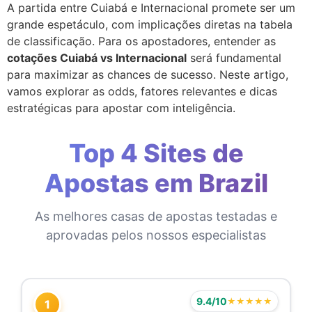
A partida entre Cuiabá e Internacional promete ser um
grande espetáculo, com implicações diretas na tabela
de classificação. Para os apostadores, entender as
cotações Cuiabá vs Internacional
será fundamental
para maximizar as chances de sucesso. Neste artigo,
vamos explorar as odds, fatores relevantes e dicas
estratégicas para apostar com inteligência.
Top 4 Sites de
Apostas em Brazil
As melhores casas de apostas testadas e
aprovadas pelos nossos especialistas
9.4/10
★★★★★
1