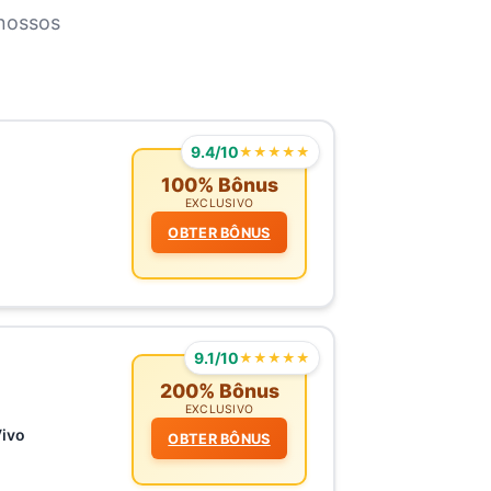
 nossos
9.4/10
★★★★★
100% Bônus
EXCLUSIVO
OBTER BÔNUS
9.1/10
★★★★★
200% Bônus
EXCLUSIVO
Vivo
OBTER BÔNUS