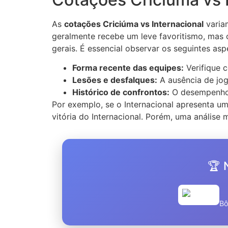
As
cotações Criciúma vs Internacional
varia
geralmente recebe um leve favoritismo, mas 
gerais. É essencial observar os seguintes asp
Forma recente das equipes:
Verifique 
Lesões e desfalques:
A ausência de jog
Histórico de confrontos:
O desempenho 
Por exemplo, se o Internacional apresenta u
vitória do Internacional. Porém, uma análise
🏆 
Bô