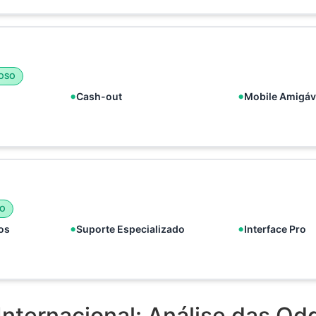
OSO
Cash-out
Mobile Amigáv
TO
os
Suporte Especializado
Interface Pro
Internacional: Análise das Od