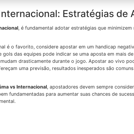
nternacional: Estratégias de
nacional
, é fundamental adotar estratégias que minimizem 
nal é o favorito, considere apostar em um handicap negati
e gols das equipes pode indicar se uma aposta em mais de 2
mudam drasticamente durante o jogo. Apostar ao vivo pod
ereçam uma previsão, resultados inesperados são comuns 
úma vs Internacional
, apostadores devem sempre considera
s bem fundamentadas para aumentar suas chances de suces
mental.