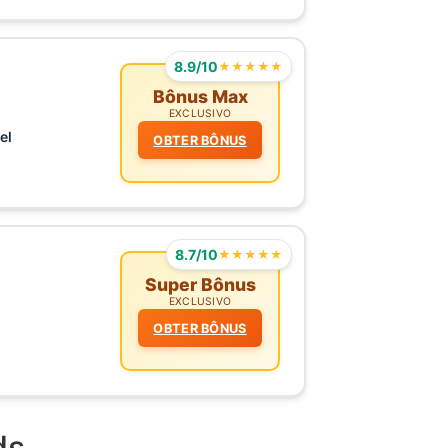
8.9/10
★★★★★
Bônus Max
EXCLUSIVO
el
OBTER BÔNUS
8.7/10
★★★★★
Super Bônus
EXCLUSIVO
OBTER BÔNUS
ds