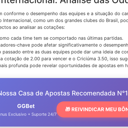
m conforme o desempenho das equipes e a situação do ca
o Internacional, como um dos grandes clubes do Brasil, po
ectos ao analisar as cotações:
como cada time tem se comportado nas últimas partidas.
adores-chave pode afetar significativamente o desempenh
passado entre as duas equipes pode dar uma ideia de com
ma cotação de 2.00 para vencer e o Criciúma 3.50, isso su
 mais profunda pode revelar oportunidades de apostas em h
Nossa Casa de Apostas Recomendada N°1
GGBet
🎁 REIVINDICAR MEU BÔ
nus Exclusivo + Suporte 24/7