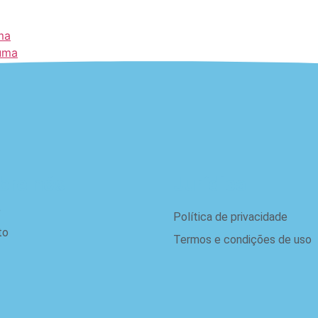
ma
iúma
bre nós
Jurídica
e
Política de privacidade
to
Termos e condições de uso