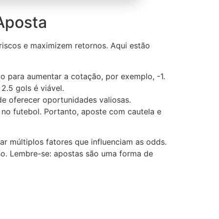
 Aposta
riscos e maximizem retornos. Aqui estão
vo para aumentar a cotação, por exemplo, -1.
.5 gols é viável.
e oferecer oportunidades valiosas.
no futebol. Portanto, aposte com cautela e
r múltiplos fatores que influenciam as odds.
so. Lembre-se: apostas são uma forma de