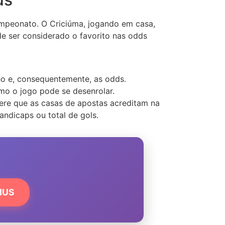
mpeonato. O Criciúma, jogando em casa,
de ser considerado o favorito nas odds
o e, consequentemente, as odds.
o o jogo pode se desenrolar.
gere que as casas de apostas acreditam na
andicaps ou total de gols.
NUS