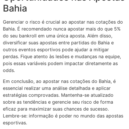
Bahia
Gerenciar o risco é crucial ao apostar nas cotações do
Bahia. É recomendado nunca apostar mais do que 5%
do seu bankroll em uma única aposta. Além disso,
diversificar suas apostas entre partidas do Bahia e
outros eventos esportivos pode ajudar a mitigar
perdas. Fique atento às lesões e mudanças na equipe,
pois essas variáveis podem impactar diretamente as
odds.
Em conclusão, ao apostar nas cotações do Bahia, é
essencial realizar uma análise detalhada e aplicar
estratégias comprovadas. Mantenha-se atualizado
sobre as tendências e gerencie seu risco de forma
eficaz para maximizar suas chances de sucesso.
Lembre-se: informação é poder no mundo das apostas
esportivas.